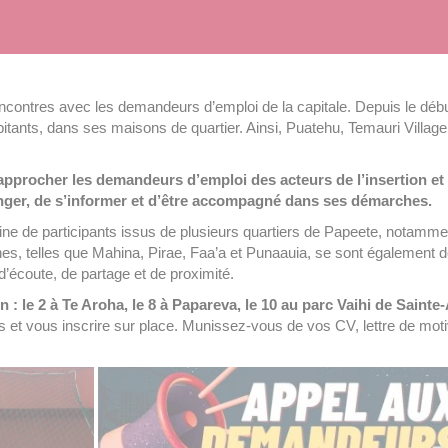
ncontres avec les demandeurs d’emploi de la capitale. Depuis le début
tants, dans ses maisons de quartier. Ainsi, Puatehu, Temauri Villag
approcher les demandeurs d’emploi des acteurs de l’insertion et à
nger, de s’informer et d’être accompagné dans ses démarches.
 de participants issus de plusieurs quartiers de Papeete, notamment V
es, telles que Mahina, Pirae, Faa’a et Punaauia, se sont également d
d’écoute, de partage et de proximité.
: le 2 à Te Aroha, le 8 à Papareva, le 10 au parc Vaihi de Sainte-A
s et vous inscrire sur place. Munissez-vous de vos CV, lettre de motiv