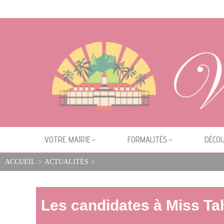
Cookies management panel
VOTRE MAIRIE
FORMALITÉS
DÉCOU
ACCUEIL
>
ACTUALITÉS
>
Les candidates à Miss Tahiti 2024 au marché
Les candidates à Miss Ta