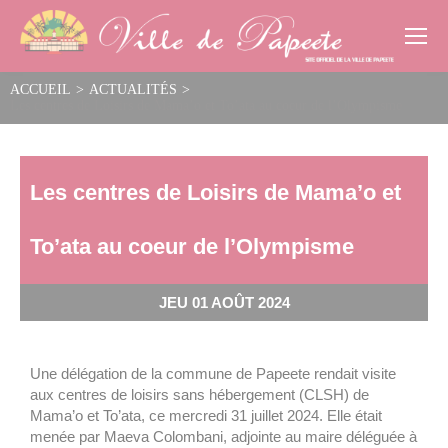
Cookies management panel
ACCUEIL
>
ACTUALITÉS
>
Les centres de Loisirs de Mama’o et To’ata au coeur de l’Olympisme
Les centres de Loisirs de Mama’o et
To’ata au coeur de l’Olympisme
JEU 01 AOÛT 2024
Une délégation de la commune de Papeete rendait visite
aux centres de loisirs sans hébergement (CLSH) de
Mama’o et To’ata, ce mercredi 31 juillet 2024. Elle était
menée par Maeva Colombani, adjointe au maire déléguée à