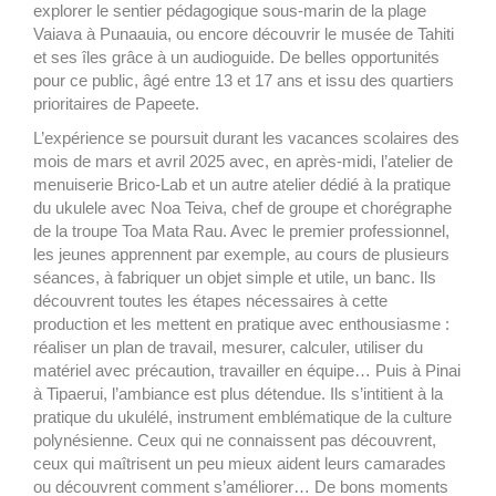
explorer le sentier pédagogique sous-marin de la plage
Vaiava à Punaauia, ou encore découvrir le musée de Tahiti
et ses îles grâce à un audioguide. De belles opportunités
pour ce public, âgé entre 13 et 17 ans et issu des quartiers
prioritaires de Papeete.
L’expérience se poursuit durant les vacances scolaires des
mois de mars et avril 2025 avec, en après-midi, l’atelier de
menuiserie Brico-Lab et un autre atelier dédié à la pratique
du ukulele avec Noa Teiva, chef de groupe et chorégraphe
de la troupe Toa Mata Rau. Avec le premier professionnel,
les jeunes apprennent par exemple, au cours de plusieurs
séances, à fabriquer un objet simple et utile, un banc. Ils
découvrent toutes les étapes nécessaires à cette
production et les mettent en pratique avec enthousiasme :
réaliser un plan de travail, mesurer, calculer, utiliser du
matériel avec précaution, travailler en équipe… Puis à Pinai
à Tipaerui, l’ambiance est plus détendue. Ils s’intitient à la
pratique du ukulélé, instrument emblématique de la culture
polynésienne. Ceux qui ne connaissent pas découvrent,
ceux qui maîtrisent un peu mieux aident leurs camarades
ou découvrent comment s’améliorer… De bons moments