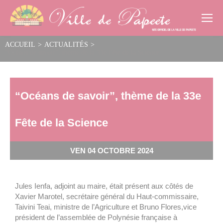
Cookies management panel
ACCUEIL
>
ACTUALITÉS
>
“Océans de savoir”, thème de la 33e Fête de la Science
“Océans de savoir”, thème de la 33e
Fête de la Science
VEN 04 OCTOBRE 2024
Jules Ienfa, adjoint au maire, était présent aux côtés de
Xavier Marotel, secrétaire général du Haut-commissaire,
Taivini Teai, ministre de l’Agriculture et Bruno Flores,vice
président de l’assemblée de Polynésie française à