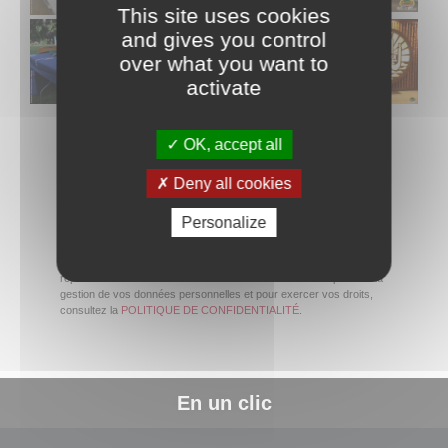
This site uses cookies
and gives you control
over what you want to
activate
OK, accept all
Deny all cookies
Personalize
La commune de Papeete traite les données recueillies pour
répondre à votre demande d’information. Pour en savoir plus sur la
gestion de vos données personnelles et pour exercer vos droits,
consultez la
POLITIQUE DE CONFIDENTIALITÉ
.
En un clic