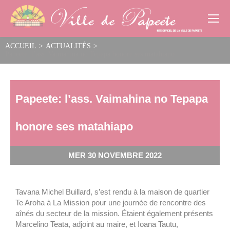
Cookies management panel
ACCUEIL
>
ACTUALITÉS
>
Papeete: l’ass. Vaimahina no Tepapa honore ses matahiapo
Papeete: l’ass. Vaimahina no Tepapa
honore ses matahiapo
MER 30 NOVEMBRE 2022
Tavana Michel Buillard, s’est rendu à la maison de quartier
Te Aroha à La Mission pour une journée de rencontre des
aînés du secteur de la mission. Étaient également présents
Marcelino Teata, adjoint au maire, et Ioana Tautu,