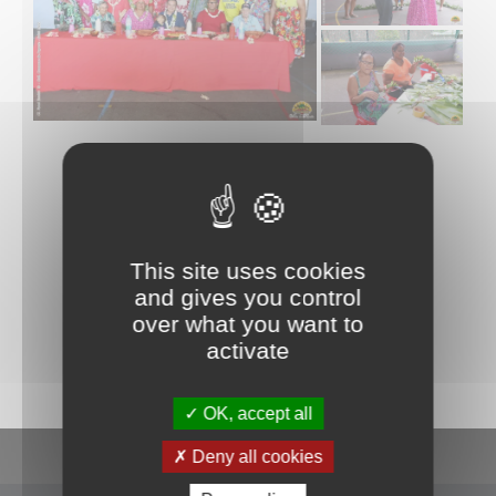
This site uses cookies
and gives you control
La commune de Papeete traite les données recueillies pour
over what you want to
répondre à votre demande d’information. Pour en savoir plus sur la
gestion de vos données personnelles et pour exercer vos droits,
activate
consultez la
POLITIQUE DE CONFIDENTIALITÉ
.
OK, accept all
En un clic
Deny all cookies