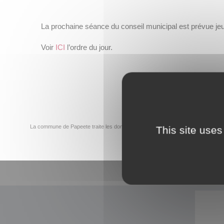
La prochaine séance du conseil municipal est prévue jeud
Voir
IC
I
l’ordre du jour.
La commune de Papeete traite les données recueillies pour répondre à votre dem
This site uses