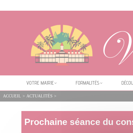
Cookies management panel
VOTRE MAIRIE
FORMALITÉS
DÉCOU
ACCUEIL
>
ACTUALITÉS
>
Prochaine séance du conseil municipal le 21
Prochaine séance du cons