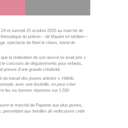
edi 24 et samedi 25 octobre 2025 au marché de
ématique du potiron – dit Mautini en tahitien –
age, spectacle de Nani le clown, stand de
ue la réalisation de son œuvre lui avait pris «
fut le concours de déguisements pour enfants,
it preuve d’une grande créativité.
é du travail des jeunes artistes »
. Hitihiti,
xemple, avec une bouteille, on peut créer
rmi les six bonnes réponses sur 1 030
couvrir le marché de Papeete aux plus jeunes.
s, permettant aux familles de redécouvrir cette