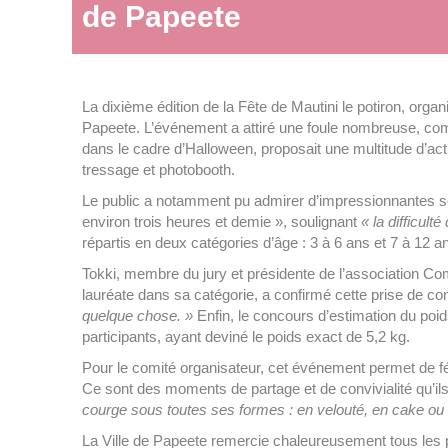
de Papeete
La dixième édition de la Fête de Mautini le potiron, org
Papeete. L’événement a attiré une foule nombreuse, compo
dans le cadre d’Halloween, proposait une multitude d’ac
tressage et photobooth.
Le public a notamment pu admirer d’impressionnantes scul
environ trois heures et demie », soulignant
« la difficult
répartis en deux catégories d’âge : 3 à 6 ans et 7 à 12 a
Tokki, membre du jury et présidente de l’association Co
lauréate dans sa catégorie, a confirmé cette prise de c
quelque chose. »
Enfin, le concours d’estimation du poi
participants, ayant deviné le poids exact de 5,2 kg.
Pour le comité organisateur, cet événement permet de féd
Ce sont des moments de partage et de convivialité qu’ils
courge sous toutes ses formes : en velouté, en cake ou e
La Ville de Papeete remercie chaleureusement tous les pa