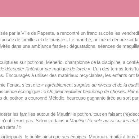
anisée par la Ville de Papeete, a rencontré un franc succès les vendr
sée de familles et de touristes. Le marché, animé et décoré sur la th
tivités dans une ambiance festive : dégustations, séances de maquill
ptures sur potirons. Meherio, championne de la discipline, a confié q
é de découper l’intérieur par manque de force »
. L’un des temps forts 
ns. Encouragés à utiliser des matériaux recyclables, les enfants ont fa
mic Fenua, s’est dite
« agréablement surprise du niveau et de la qualit
onscience écologique :
« On peut réutiliser beaucoup de choses. Par e
ds du potiron a couronné Mélodie, heureuse gagnante tirée au sort pa
érer les familles autour de Mautini le potiron, tout en faisant (re)dé
 n’oublieront pas. Selon certains
« Mautini s’écoule aussi sur les étal
n tarte ! »
rticipants, le public ainsi que ses équipes. Mauruuru maitai à tous !