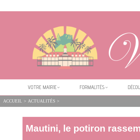
Cookies management panel
VOTRE MAIRIE
FORMALITÉS
DÉCOU
ACCUEIL
>
ACTUALITÉS
>
Mautini, le potiron rassemble familles et vi
Mautini, le potiron rassem