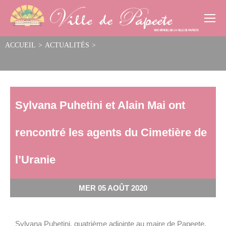
Cookies management panel
ACCUEIL
>
ACTUALITÉS
>
Sylvana Puhetini et Alain Mai ont rencontré les agents du Cimetière de
l’Uranie
Sylvana Puhetini et Alain Mai ont
rencontré les agents du Cimetière de
l’Uranie
MER 05 AOÛT 2020
Sylvana Puhetini, quatrième adjointe au maire de Papeete,