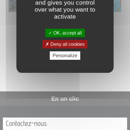
and gives you control
over what you want to
activate
OK, accept all
Deny all cookies
Personalize
La commune de Papeete traite les données recueillies pour
répondre à votre demande d’information. Pour en savoir plus sur la
gestion de vos données personnelles et pour exercer vos droits,
consultez la
POLITIQUE DE CONFIDENTIALITÉ
.
En un clic
Contactez-nous