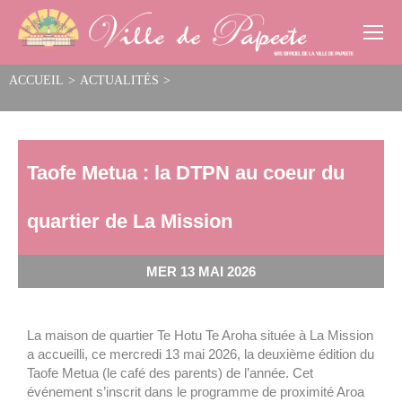
Cookies management panel
ACCUEIL
>
ACTUALITÉS
>
Taofe Metua : la DTPN au coeur du quartier de La Mission
Taofe Metua : la DTPN au coeur du
quartier de La Mission
MER 13 MAI 2026
La maison de quartier Te Hotu Te Aroha située à La Mission
a accueilli, ce mercredi 13 mai 2026, la deuxième édition du
Taofe Metua (le café des parents) de l’année. Cet
événement s’inscrit dans le programme de proximité Aroa