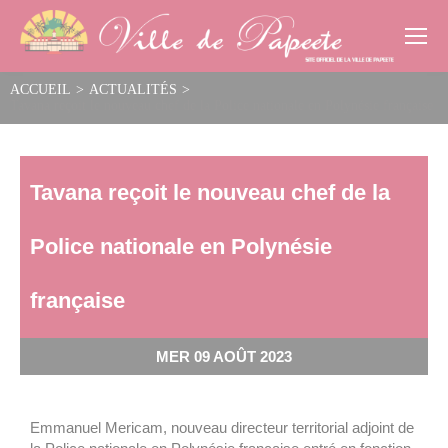
Cookies management panel
ACCUEIL
>
ACTUALITÉS
>
Tavana reçoit le nouveau chef de la Police nationale en Polynésie française
Tavana reçoit le nouveau chef de la
Police nationale en Polynésie
française
MER 09 AOÛT 2023
Emmanuel Mericam, nouveau directeur territorial adjoint de