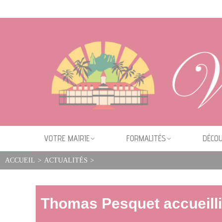
Cookies management panel
VOTRE MAIRIE
FORMALITÉS
DÉCOU
ACCUEIL
>
ACTUALITÉS
>
Thomas Pesquet accueilli à l’école de La Mi
Thomas Pesquet accueilli