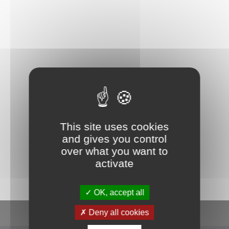
This site uses cookies
and gives you control
La commune de Papeete traite les données recueillies pour
over what you want to
répondre à votre demande d’information. Pour en savoir plus sur la
gestion de vos données personnelles et pour exercer vos droits,
activate
consultez la
POLITIQUE DE CONFIDENTIALITÉ
.
OK, accept all
En un clic
Deny all cookies