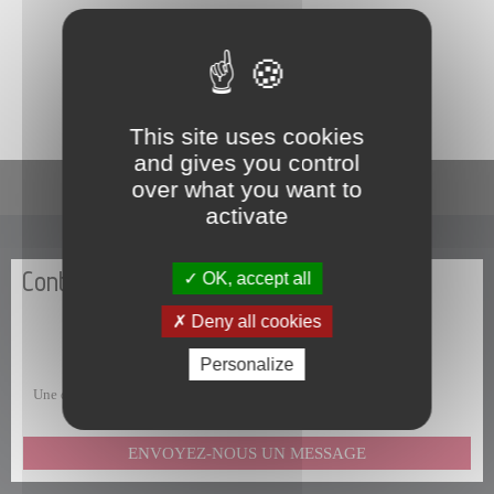
La commune de Papeete traite les données recueillies pour
répondre à votre demande d’information. Pour en savoir plus sur la
gestion de vos données personnelles et pour exercer vos droits,
consultez la
POLITIQUE DE CONFIDENTIALITÉ
.
This site uses cookies
and gives you control
En un clic
over what you want to
activate
Contactez-nous
OK, accept all
Deny all cookies
Personalize
Une question, une remarque, une suggestion, un commentaire ?
ENVOYEZ-NOUS UN MESSAGE