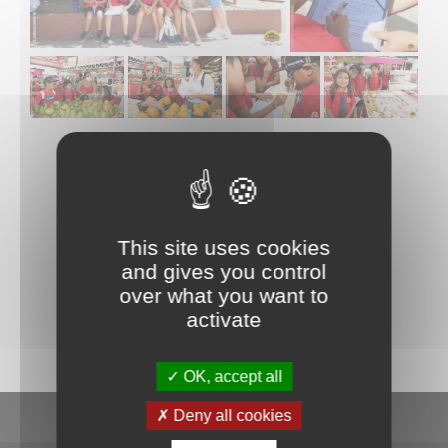
This site uses cookies
and gives you control
La commune de Papeete traite les données recueillies pour
over what you want to
répondre à votre demande d’information. Pour en savoir plus sur la
gestion de vos données personnelles et pour exercer vos droits,
activate
consultez la
POLITIQUE DE CONFIDENTIALITÉ
.
OK, accept all
En un clic
Deny all cookies