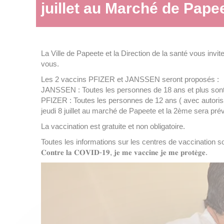
juillet au Marché de Pape
La Ville de Papeete et la Direction de la santé vous invi
vous.
Les 2 vaccins PFIZER et JANSSEN seront proposés :
JANSSEN : Toutes les personnes de 18 ans et plus sont in
PFIZER : Toutes les personnes de 12 ans ( avec autorisat
jeudi 8 juillet au marché de Papeete et la 2ème sera prévu
La vaccination est gratuite et non obligatoire.
Toutes les informations sur les centres de vaccination so
𝐂𝐨𝐧𝐭𝐫𝐞 𝐥𝐚 𝐂𝐎𝐕𝐈𝐃-𝟏𝟗, 𝐣𝐞 𝐦𝐞 𝐯𝐚𝐜𝐜𝐢𝐧𝐞 𝐣𝐞 𝐦𝐞 𝐩𝐫𝐨𝐭𝐞̀𝐠𝐞.