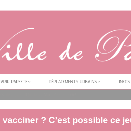
VRIR PAPEETE
DÉPLACEMENTS URBAINS
INFOS
ssible ce jeudi 8 juillet au Marché de Papeete!
 vacciner ? C’est possible ce je