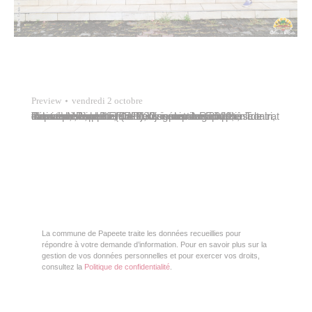
Preview
vendredi 2 octobre
Tavana Michel Buillard et l’association Emploi, formation, insertion (EFI), dirigée par Rodolphe Tutairi, ont accueilli, le mercredi 30 septembre 2020, à la mairie de Papeete, dix-huit jeunes stagiaires en contrat d’accès à l’emploi (CAE). Ces derniers ont été sélectionnés par EFI et œuvreront au sein d’entreprises du fenua. Tous issus des quartiers de Papeete, seize…
La commune de Papeete traite les données recueillies pour
répondre à votre demande d’information. Pour en savoir plus sur la
gestion de vos données personnelles et pour exercer vos droits,
consultez la
Politique de confidentialité
.