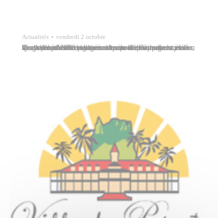
Actualités
vendredi 2 octobre
Vingt-six jeunes engagés du service civique ont été accueillis au sein de la commune de Papeete le jeudi 1er octobre 2020 pour une durée de huit mois. Quatorze d’entre eux auront pour mission d’assurer un soutien aux élèves des écoles publiques communales dans le cadre de la lutte contre le décrochage scolaire, un dispositif mis…