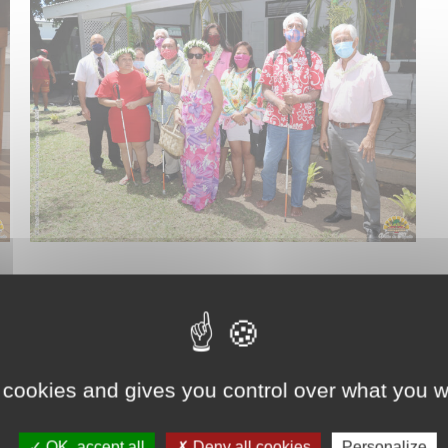
Actualités
dimanche 11 octobre
Dans le cadre de la Journée mondiale de la Vue, Jules Ienfa, neuvième adjoint au maire de Papeete, participait le vendredi 9 octobre 2020, avenue du Régent-Paraita, à l’inauguration et à la bénédiction des nouveaux locaux de Mata Hotu no Porinesia (Voir ensemble), l’association des aveugles et amblyopes (malvoyants d’un œil) de Polynésie française (anciennement…
 cookies and gives you control over what you w
OK, accept all
Deny all cookies
Personalize