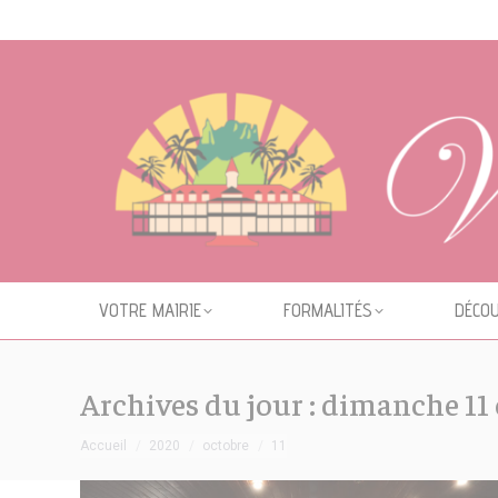
Cookies management panel
VOTRE MAIRIE
FORMALITÉS
DÉCOU
Archives du jour :
dimanche 11 
Vous êtes ici :
Accueil
2020
octobre
11