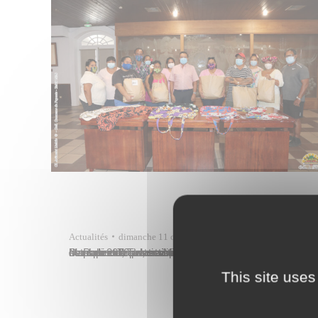
Actualités
dimanche 11 octobre
Dans le cadre des actions de solidarité de la Ville de Papeete, Tavana Michel Buillard a remis 500 sacs de courses et à pain en tissu, ainsi que 2 000 masques de protection sanitaire aux associations de plusieurs quartiers de Papeete le vendredi 9 octobre 2020 à la mairie. Il était accompagné de Marcelino Teata,…
This site uses