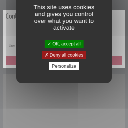
This site uses cookies
and gives you control
Contactez-nous
over what you want to
activate
OK, accept all
Une question, une remarque, une suggestion, un commentaire ?
Deny all cookies
ENVOYEZ-NOUS UN MESSAGE
Personalize