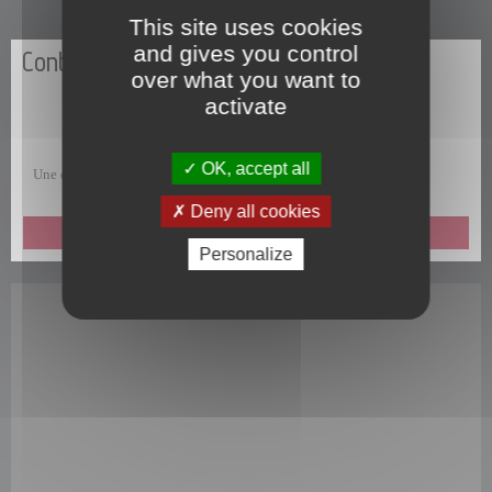
This site uses cookies
and gives you control
Contactez-nous
over what you want to
activate
OK, accept all
Une question, une remarque, une suggestion, un commentaire ?
Deny all cookies
ENVOYEZ-NOUS UN MESSAGE
Personalize