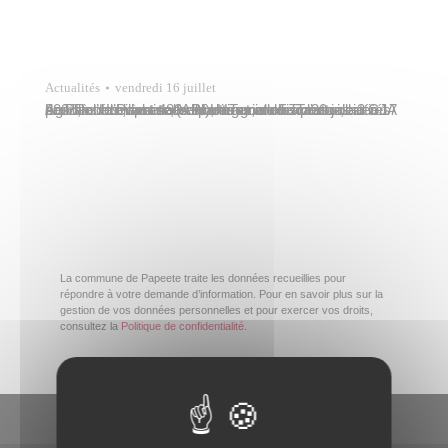
Actualités
vendredi 16 juillet
La Ville de Papeete, en partenariat avec l’association Agir Pour l’Insertion (API), organise six centres aérés pendant les vacances scolaires, du 5 au 30 juillet 2021, accueillant 480 enfants et adolescents de 3 à 17 ans : à l’école maternelle Ui-Tama de Tipaerui, au CJA de Fare Ute, à la salle Blue Lagoon de Taunoa…
La commune de Papeete traite les données recueillies pour
répondre à votre demande d’information. Pour en savoir plus sur la
gestion de vos données personnelles et pour exercer vos droits,
consultez la
Politique de confidentialité
.
En un clic