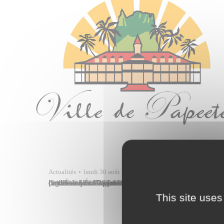
Actualités
lundi 30 août
Le conseil municipal de Papeete s’est réuni à l’hôtel de ville le jeudi 26 août 2021, dans le respect des règles sanitaires. Trente et un rapports étaient à l’ordre du jour. Parmi les décisions prises lors de cette séance : Projets d’investissement financés par l’État L’État apporte son soutien financier à la commune de Papeete…
This site uses