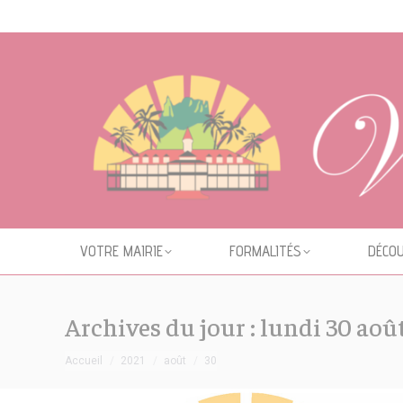
Cookies management panel
VOTRE MAIRIE
FORMALITÉS
DÉCOU
Archives du jour :
lundi 30 aoû
Vous êtes ici :
Accueil
2021
août
30