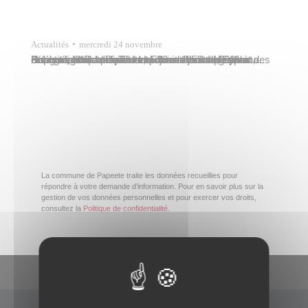
Actualités
mercredi 24 novembre
Sur invitation du Président Edouard Fritch, Sylvana Puhetini, Marcelino Teata, adjoints au maire de Papeete, et Patrick Bordet, conseiller municipal délégué, ont participé mardi 23 novembre 2021 à l’inauguration du nouvel espace de jeu et de sport des Hauts-de-Vallons sur les hauteurs de La Mission. Etaient également présents Jean-Christophe Bouissou, vice-président et ministre du Logement,…
La commune de Papeete traite les données recueillies pour
répondre à votre demande d’information. Pour en savoir plus sur la
gestion de vos données personnelles et pour exercer vos droits,
consultez la
Politique de confidentialité
.
En un clic