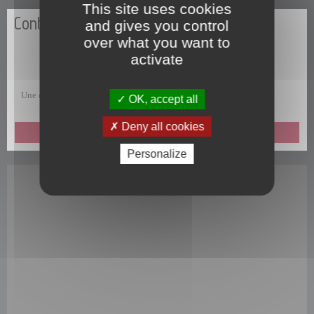
This site uses cookies
Contactez-nous
and gives you control
over what you want to
activate
Une question, une remarque, une suggestion, un commentaire ?
OK, accept all
Deny all cookies
ENVOYEZ-NOUS UN MESSAGE
Personalize