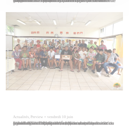
Le conseil municipal de Papeete s’est réuni à l’hôtel de ville le mardi 21 juin 2022, sous la présidence de Tavana Michel Buillard. Il a notamment examiné et adopté les dossiers suivants : Énergie solaire au groupe scolaire Hiti Vai nui-Vaitama La commune de Papeete mène une politique résolue de préservation de l’environnement et de…
Actualités
,
Preview
vendredi 10 juin
Sylvana Puhetini, adjointe au maire, représentait la commune de Papeete lors de la cérémonie de labellisation du dispositif “École en santé” qui avait lieu le jeudi 9 juin 2022 sous le chapiteau de la présidence de la Polynésie française, en présence notamment du président Edouard Fritch et de membres du gouvernement. Cette année, 35 écoles…