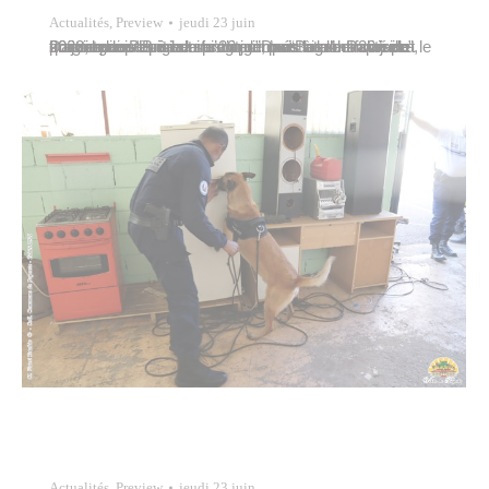
Actualités
,
Preview
jeudi 23 juin
Dans la continuité du programme “Brigade fa’a’apu”, trois ateliers cuisine sont organisés à la maison de quartier de Papareva le 20 juin puis les 4 et 20 juillet 2022, auxquels sont inscrites Dans la continuité du programme “Brigade fa’a’apu”, trois ateliers cuisine sont organisés à la maison de quartier de Papareva le 20 juin puis…
Actualités
,
Preview
jeudi 23 juin