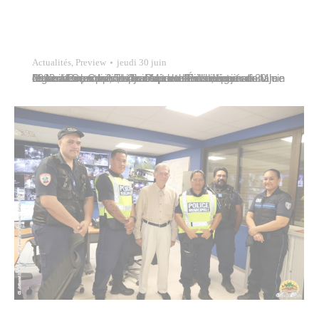
Actualités
,
Preview
jeudi 30 juin
Maeva Colombani, adjointe au maire déléguée à l’éducation, a présidé la cérémonie de départ organisée par la Ville de Papeete en l’honneur de Mme Corinne Grasset, inspectrice de l’Éducation nationale de la circonscription 4 – Papeete-Pirae, ce jeudi 30 juin 2022. Mme Corinne Grasset a adressé ses remerciements à Tavana Michel Buillard et à ses…