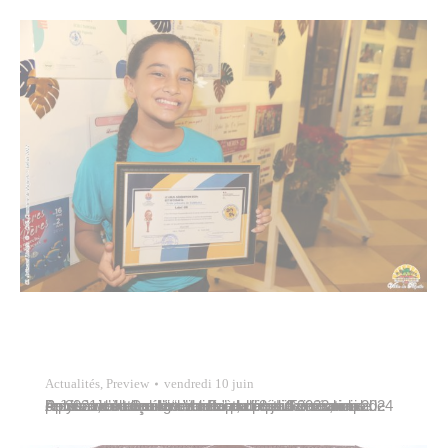
Actualités
,
Preview
vendredi 10 juin
Après avoir reçu le “bronze” du label Génération 2024 en 2021, l’école élémentaire publique Taimoana de Patutoa a obtenu l’“or” cette année. La cérémonie de remise des labels avait lieu à la présidence de la Polynésie française ce mercredi 8 juin 2022, en présence de George Vanffaut, conseiller municipal représentant le maire de Papeete et…