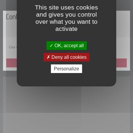
This site uses cookies
and gives you control
Contactez-nous
over what you want to
activate
OK, accept all
Une question, une remarque, une suggestion, un commentaire ?
Deny all cookies
ENVOYEZ-NOUS UN MESSAGE
Personalize