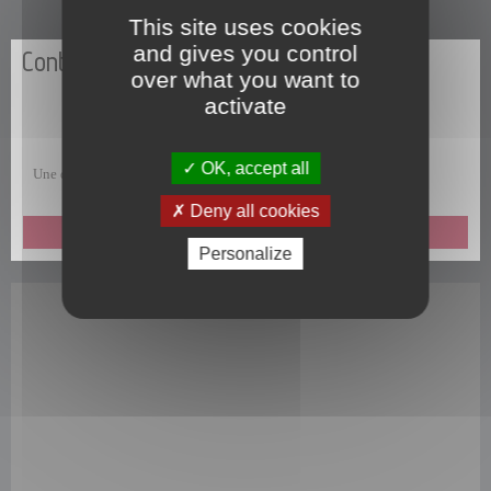
This site uses cookies
and gives you control
Contactez-nous
over what you want to
activate
OK, accept all
Une question, une remarque, une suggestion, un commentaire ?
Deny all cookies
ENVOYEZ-NOUS UN MESSAGE
Personalize