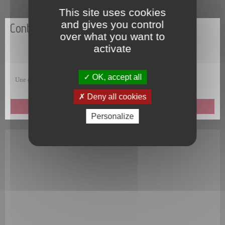
This site uses cookies
and gives you control
Contactez-nous
over what you want to
activate
OK, accept all
Une question, une remarque, une suggestion, un commentaire ?
Deny all cookies
ENVOYEZ-NOUS UN MESSAGE
Personalize