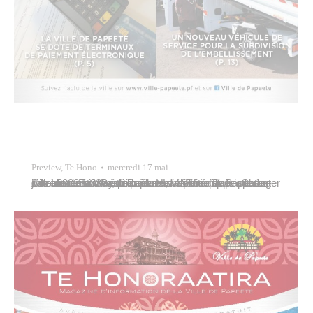
Preview
,
Te Hono
mercredi 17 mai
A la Une : Ea Ways i Papeete, la santé par le sport et une alimentation équilibrée – La Ville de Papeete se dote de terminaux de paiement électronique – Changer de nom de famille, procédure simplifiée depuis le 1er juillet 2022 – 33e édition du Heiva Rima’i à Papeete – L’évènement « Partir en livre »…