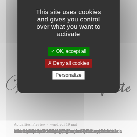
This site uses cookies
and gives you control
over what you want to
activate
OK, accept all
Deny all cookies
Personalize
Actualités
,
Preview
vendredi 19 mai
Le conseil municipal de Papeete s’est réuni à l’hôtel de ville le mercredi 17 mai 2023 sous la présidence du maire, Michel Buillard. Aménagement d’un plateau multisports au stade Willy-BambridgeLe conseil municipal approuve un projet de réaménagement de l’ancien centre d’hébergement de l’OPH voisin du stade Willy-Bambridge. Démoli en 2019, ce bâtiment a laissé place…