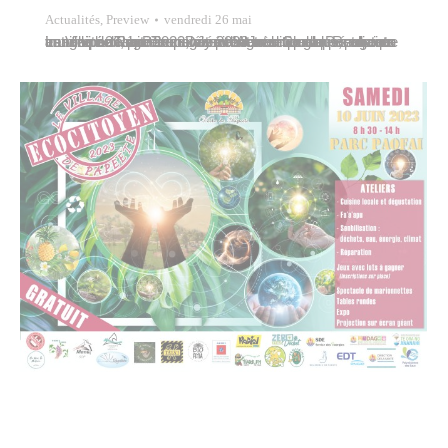
Actualités
,
Preview
vendredi 26 mai
La Ville de Papeete célébrait la Journée du Pareu ce vendredi 26 mai 2023, un événement organisé chaque année par Tahiti Tourisme pendant lequel la population est invitée à porter ce vêtement traditionnel. Retour en images sur ce Pareu Day 2023 avec quelques agents municipaux, accompagnés d’Agnès Champs, adjointe au maire déléguée aux commerces. Le…