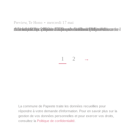
Preview
,
Te Hono
mercredi 17 mai
A la Une : La ville de Papeete célèbre la fête des mères et des pères au marché municipal – Au conseil municipal du 21 juin 2022 – Journées Polynésiennes du Handicap 2022 – La promenade de Motu Uta officiellement ouverte – Papeete Street Market sur le thème 100% vahine – Tavana Buillard présent à…
1
2
→
La commune de Papeete traite les données recueillies pour
répondre à votre demande d’information. Pour en savoir plus sur la
gestion de vos données personnelles et pour exercer vos droits,
consultez la
Politique de confidentialité
.