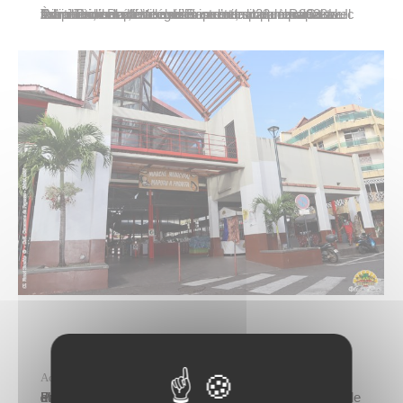
À l’initiative de la Ville de Papeete, en partenariat avec Tahiti Tourisme, les croisiéristes du paquebot Coral Princess, ont été accueillis ce mardi 23 mai 2023 au marché de Papeete avec une animation musicale assortie d’une démonstration d’attache de paréo. Le Coral Princess fait régulièrement escale à Papeete. Il fait partie de la flotte de…
Actualités
vendredi 19 mai
La commune de Papeete ouvre sa prochaine commission au mois de juin 2023 pour l’attribution d’occupation temporaire du domaine public en vue d’une exploitation économique au marché municipal de Papeete. La présente publication vise sept emplacements journaliers et annuels dans les secteurs suivants. 1 – Textile (sur la galerie rue François Cardella)2 – Poissonnerie (au rez-de-chaussée à l’intérieur du marché, emplacement dit…