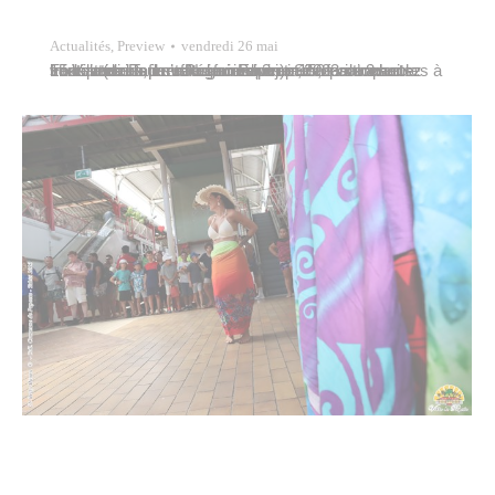
Actualités
,
Preview
vendredi 26 mai
La Ville de Papeete organise, en partenariat avec la Fédération Taure’a Nui no Papeete, une course interquartiers de va’a samedi 3 juin 2023 de 8 heures à 15 heures au parc Paofai. Environ 150 participants sont attendus en catégories hommes, femmes et mixtes (deux femmes minimum). Si vous souhaitez vous inscrire, il suffit de composer…