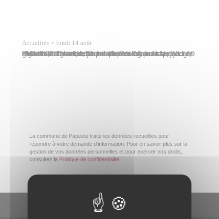
Actualités
lundi 14 août
Plus d’une centaine de personnes ont assisté, jeudi 10 août 2023 dans les Jardins de Paofai, à une projection gratuite sur grand écran de l’opéra « Les Noces de Figaro » de Mozart, et du ballet classique « Le Songe d’une nuit d’été » de Mendelssohn. Manouche Lehartel, conseillère municipale déléguée à la culture, et Maeva Taurua, adjointe au…
La commune de Papeete traite les données recueillies pour
répondre à votre demande d’information. Pour en savoir plus sur la
gestion de vos données personnelles et pour exercer vos droits,
consultez la
Politique de confidentialité
.
En un clic