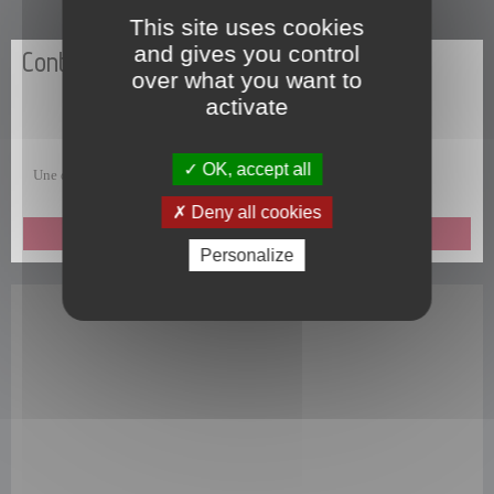
This site uses cookies
and gives you control
Contactez-nous
over what you want to
activate
OK, accept all
Une question, une remarque, une suggestion, un commentaire ?
Deny all cookies
ENVOYEZ-NOUS UN MESSAGE
Personalize