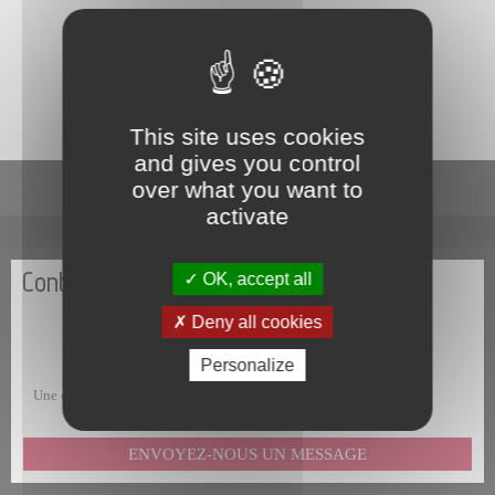
La commune de Papeete traite les données recueillies pour
répondre à votre demande d’information. Pour en savoir plus sur la
gestion de vos données personnelles et pour exercer vos droits,
consultez la
Politique de confidentialité
.
This site uses cookies
and gives you control
En un clic
over what you want to
activate
Contactez-nous
OK, accept all
Deny all cookies
Personalize
Une question, une remarque, une suggestion, un commentaire ?
ENVOYEZ-NOUS UN MESSAGE