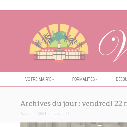
Cookies management panel
VOTRE MAIRIE
FORMALITÉS
DÉCOU
Archives du jour :
vendredi 22 
Vous êtes ici :
Accueil
2024
mars
22