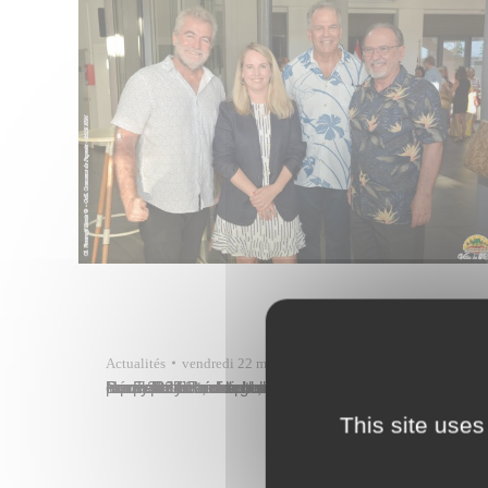
Actualités
vendredi 22 mars
Rémy Brillant, directeur général des services, représentait la commune de Papeete ce jeudi 21 mars 2024 dans le hall Louis-Martin de la CCISM, lors de la nomination officielle de Philippe Vasseur en qualité de consul honoraire de Nouvelle-Zélande par Felicity Roxburgh, consule générale de Nouvelle-Zélande pour les territoires français du Pacifique en résidence à Nouméa. Étaient…
This site uses