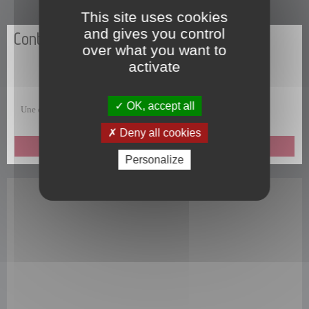
This site uses cookies
and gives you control
Contactez-nous
over what you want to
activate
OK, accept all
Une question, une remarque, une suggestion, un commentaire ?
Deny all cookies
ENVOYEZ-NOUS UN MESSAGE
Personalize