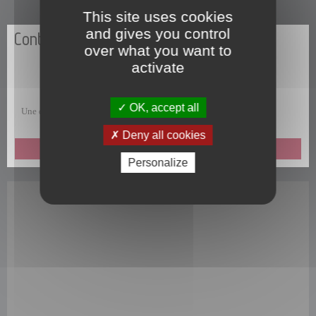
This site uses cookies
and gives you control
Contactez-nous
over what you want to
activate
OK, accept all
Une question, une remarque, une suggestion, un commentaire ?
Deny all cookies
ENVOYEZ-NOUS UN MESSAGE
Personalize