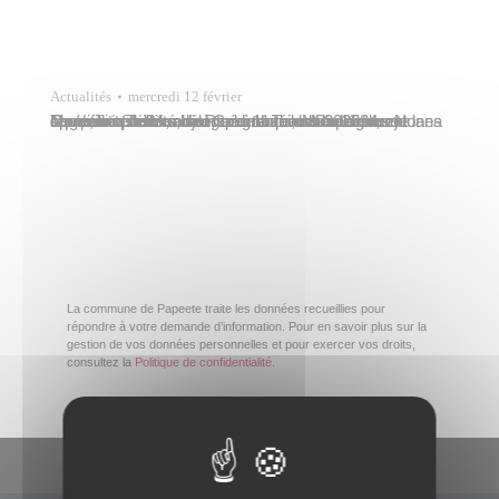
Actualités
mercredi 12 février
Marcelino Teata, adjoint au maire de Papeete, et Ioana Tautu, conseillère déléguée, ont chaleureusement accueilli et félicité, ce mardi 11 février 2025, les jeunes équipes sportives de Papeete qui ont brillamment représenté leur commune à la Toa Mo’a 2024. Organisé par Moehau Colombani, sous l’égide de la commune de Huahine, ce grand rassemblement sportif et…
La commune de Papeete traite les données recueillies pour
répondre à votre demande d’information. Pour en savoir plus sur la
gestion de vos données personnelles et pour exercer vos droits,
consultez la
Politique de confidentialité
.
En un clic