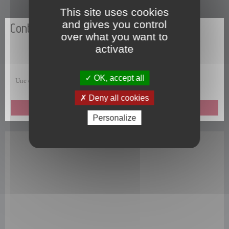
This site uses cookies
and gives you control
Contactez-nous
over what you want to
activate
OK, accept all
Une question, une remarque, une suggestion, un commentaire ?
Deny all cookies
ENVOYEZ-NOUS UN MESSAGE
Personalize