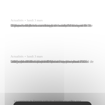
Actualités
lundi 3 mars
D’importants travaux vont être entrepris au sein de la vallée de la Fautaua : Aussi, le bon déroulement de ce chantier, dans les conditions de sécurité obligatoires, nécessite l’interdiction temporaire d’accès au site. Celle-ci est prévue 𝐚̀ 𝐜𝐨𝐦𝐩𝐭𝐞𝐫 𝐝𝐮 𝐥𝐮𝐧𝐝𝐢 𝟏𝟎 𝐦𝐚𝐫𝐬 𝟐𝟎𝟐𝟓 𝐞𝐭 𝐩𝐨𝐮𝐫 𝐮𝐧𝐞 𝐝𝐮𝐫𝐞́𝐞 𝐞𝐬𝐭𝐢𝐦𝐞́𝐞 𝐚̀ 𝐬𝐢𝐱 𝐦𝐨𝐢𝐬. Nous vous remercions de…
Actualités
lundi 3 mars
Le conseil municipal de Papeete s’est réuni à l’hôtel de ville le jeudi 27 février 2025 sous la présidence du maire, M. Michel Buillard. L’ordre du jour était notamment dominé par le débat sur les orientations budgétaires de la commune de Papeete pour 2025. DOB : finances communales saines La situation financière de la commune de…
La commune de Papeete traite les données recueillies pour
répondre à votre demande d’information. Pour en savoir plus sur la