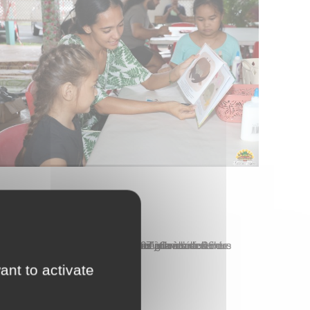
Actualités
vendredi 27 juin
La Ville de Papeete, en partenariat avec le Centre national du Livre (CNL), a donné vie à une soirée pleine de découvertes littéraires à l’occasion de l’édition 2025 de “Partir en Livre”. Ce rendez-vous culturel, organisé le vendredi 27 juin à l’école Taimoana, a rassemblé petits et grands de 16 heures à 20 heures pour…
ant to activate