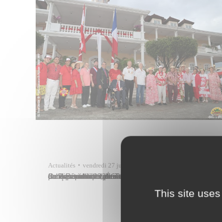
Actualités
vendredi 27 juin
Ce dimanche 29 juin 2025, les jardins de la mairie de Papeete ont vibré au rythme des chants et des danses traditionnelles à l’occasion du 41e anniversaire de l’autonomie de la Polynésie française. Autour de Tavana Michel Buillard, hôte de cette cérémonie, de nombreuses personnalités publiques étaient présentes : le haut-commissaire de la République, Éric…
This site uses