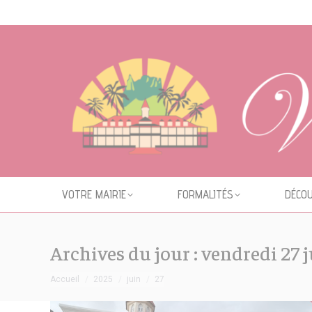
Cookies management panel
VOTRE MAIRIE
FORMALITÉS
DÉCOU
Archives du jour :
vendredi 27 
Vous êtes ici :
Accueil
2025
juin
27