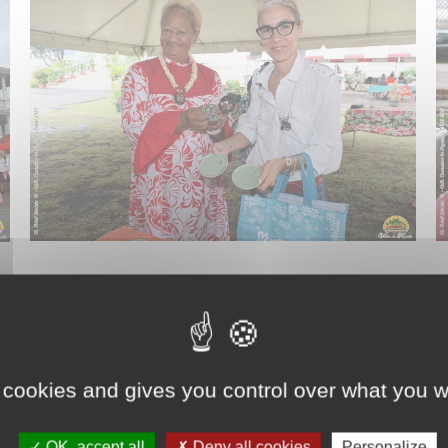
Actualités
vendredi 27 juin
Ce samedi 28 juin 2025, malgré un temps maussade, la Ville de Papeete a tenu sa toute première “Journée du tri et du troc” dans les jardins de la mairie. L’initiative, basée sur l’échange, la réutilisation et la consommation responsable, a été officiellement lancée par Ioana Tautu, conseillère déléguée. Si la météo n’a pas permis…
 cookies and gives you control over what you w
OK, accept all
Deny all cookies
Personalize