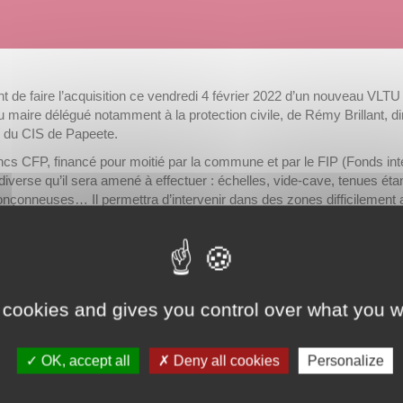
 de faire l’acquisition ce vendredi 4 février 2022 d’un nouveau VLTU (v
 maire délégué notamment à la protection civile, de Rémy Brillant, di
es du CIS de Papeete.
ancs CFP, financé pour moitié par la commune et par le FIP (Fonds in
diverse qu’il sera amené à effectuer : échelles, vide-cave, tenues ét
onçonneuses… Il permettra d’intervenir dans des zones difficilement
 de commandement pendant les opérations de secours.
 cookies and gives you control over what you w
OK, accept all
Deny all cookies
Personalize
ande d’information. Pour en savoir plus sur la gestion de vos données personnelles et pour 