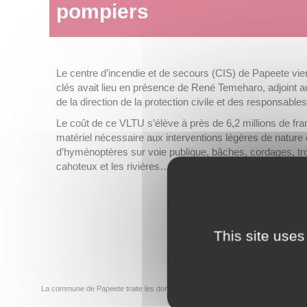
pompiers
Le centre d’incendie et de secours (CIS) de Papeete vient
clés avait lieu en présence de René Temeharo, adjoint au
de la direction de la protection civile et des responsabl
Le coût de ce VLTU s’élève à près de 6,2 millions de fr
matériel nécessaire aux interventions légères de nature 
d’hyménoptères sur voie publique, bâches, cordages, tr
cahoteux et les rivières… Il servira aussi de véhicule
This site uses
La commune de Papeete traite les données recueillies pour répondre à votre dem