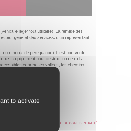
éhicule léger tout utilitaire). La remise des
recteur général des services, d’un représentant
tercommunal de péréquation). Il est pourvu du
anches, équipement pour destruction de nids
 accessibles comme les vallées, les chemins
ant to activate
exercer vos droits, consultez la
POLITIQUE DE CONFIDENTIALITÉ
.