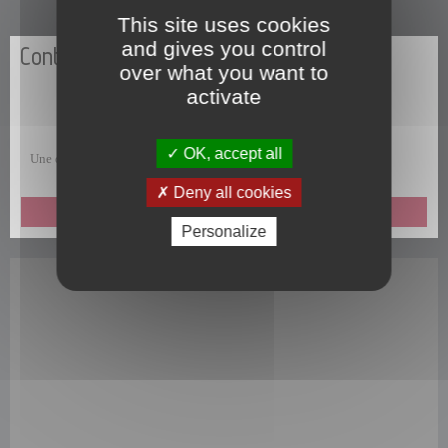
This site uses cookies
and gives you control
Contactez-nous
over what you want to
activate
OK, accept all
Une question, une remarque, une suggestion, un commentaire ?
Deny all cookies
ENVOYEZ-NOUS UN MESSAGE
Personalize