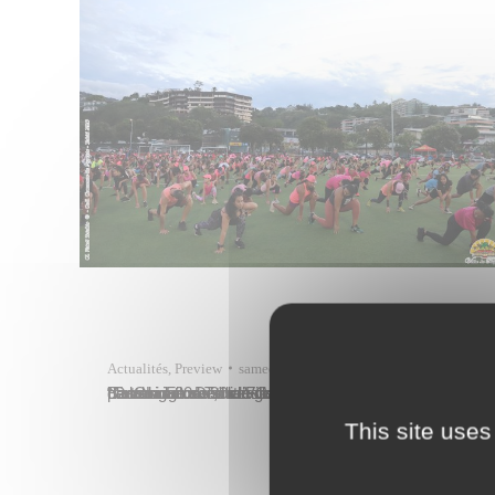
Actualités
,
Preview
samedi 21 octobre
L’association Tahiti Fitness Challenge, en partenariat avec la Ville de Papeete et avec l’appui de la Ligue contre le Cancer, organisait l’événement “Te Ora Fitness” ce samedi 21 octobre 2023 de 15 heures à 20 h 30 au complexe sportif Willy-Bambridge. Dans le cadre de la campagne annuelle “Octobre rose”, il s’agissait de se dépenser,…
This site uses