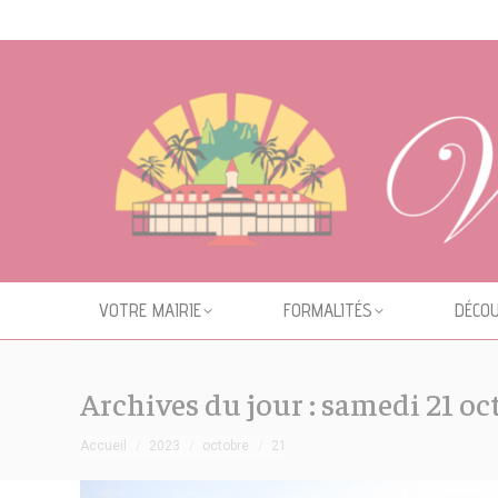
Cookies management panel
VOTRE MAIRIE
FORMALITÉS
DÉCOU
Archives du jour :
samedi 21 oc
Vous êtes ici :
Accueil
2023
octobre
21