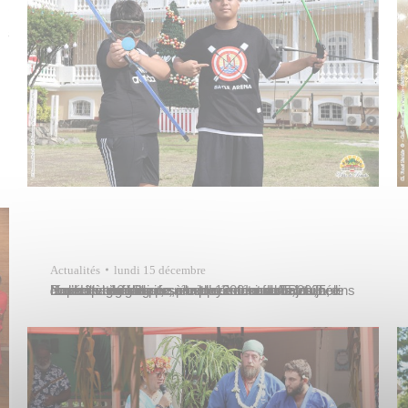
Actualités
lundi 15 décembre
L’association du personnel communal A Rohi no Papeete organisait, samedi 13 décembre 2025, le Noël des enfants des employés. Ioana Tautu, conseillère déléguée, était présente dans les jardins de l’Hôtel de Ville pour le lancement de la journée récréative organisée à cette occasion. Entre 8 heures et 16 heures, plus de 200 enfants, accompagnés de…