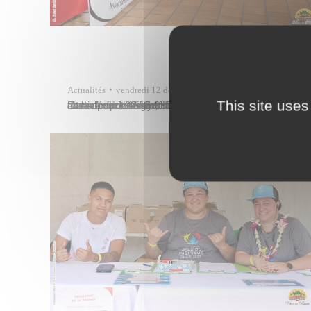
Actualités
vendredi 12 décembre
This site uses
Dans l’esprit de générosité qui accompagne les fêtes de fin d’année, l’association Phisigma s’est associée à la Ville de Papeete pour offrir un peu de chaleur et de réconfort aux familles les plus fragiles de la commune. Grâce au soutien des services municipaux, 80 foyers ont été sélectionnés et se sont vu remettre des bons…