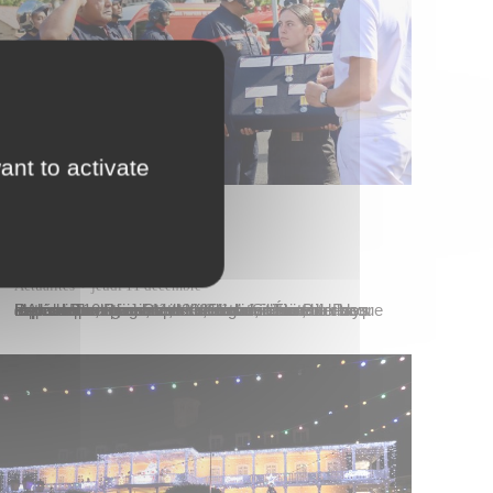
ant to activate
Actualités
jeudi 11 décembre
Patrick Bordet, conseiller délégué, assistait mercredi 10 décembre 2025 à l’invitation d’Alexandre Rochatte, Haut-commissaire de la République, à la cérémonie de la Sainte-Barbe sur la place Tarahoi à Papeete, entouré des représentants civils et militaires de l’État, du Pays et des communes. Moment fort du calendrier des sapeurs-pompiers, cette célébration honore chaque année leur engagement…