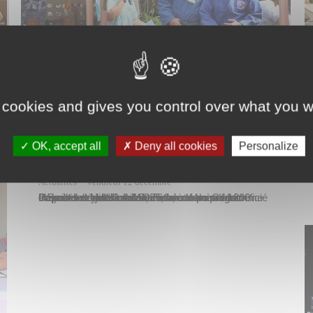
 cookies and gives you control over what you w
OK, accept all
Deny all cookies
Personalize
Actualités
vendredi 12 décembre
Depuis le mois d’avril 2025, la commune de Papeete et les écoles de Pinai et Mama’o ont travaillé en collaboration en faveur du programme « Sport à l’école » à destination de près de 200 élèves du cycle 2. Ainsi, ces derniers ont bénéficié de cours de judo avec les éducateurs Cédric Delanne et Matthieu Motescu, à…