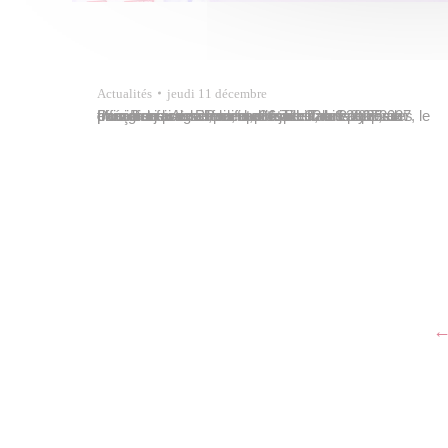
Actualités
jeudi 11 décembre
Pour la troisième fois et plus de 32 ans après les derniers jeux du Pacifique à Tahiti, la Polynésie française accueillera, du 24 juillet au 6 août 2027, le plus grand rassemblement sportif des peuples océaniens. Aussi, samedi 6 décembre 2025 au parc Paofai de Papeete, s’est tenu le lancement officiel du programme volontaire Tahiti 2027,…