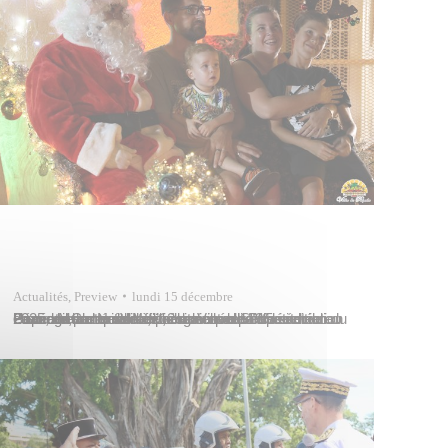
Actualités
,
Preview
lundi 15 décembre
La magie de Noël s’est une nouvelle fois invitée au cœur de la capitale à l’occasion de la 15e édition du Grand Marché de Noël, organisée par l’association Papeete Centre-Ville, présidée par Sébastien Bouzard, les vendredi 12 et samedi 13 décembre 2025, en partenariat avec la Ville de Papeete. L’événement a été officiellement ouvert vendredi…