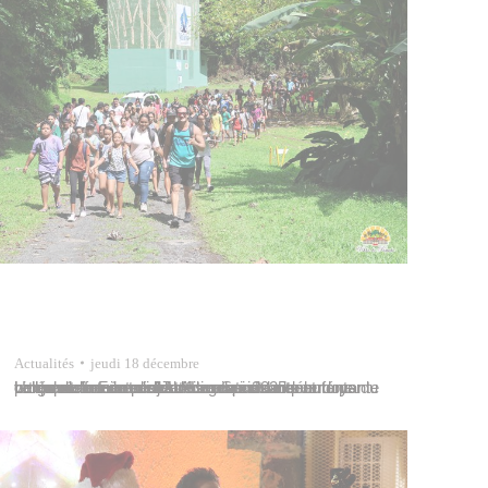
Actualités
jeudi 18 décembre
Une quarantaine de jeunes gens inscrits au programme communal Ados Sport se sont retrouvés mercredi 17 décembre 2025 pour une belle randonnée pédestre au cœur de la verdoyante vallée de la Fautaua. Avec eux, soixante enfants du centre de vacances de Hitivainui et une cinquantaine de seniors. La matinée a débuté par un échauffement collectif…