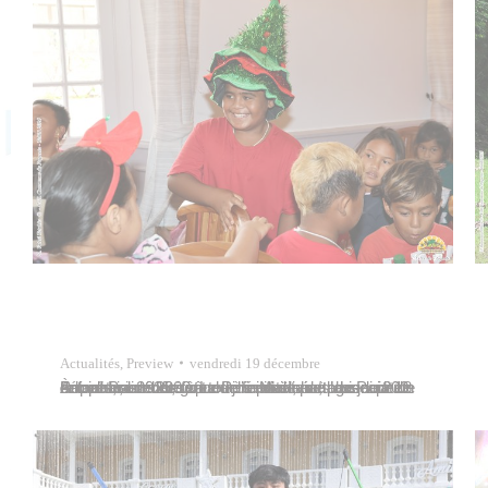
Actualités
,
Preview
vendredi 19 décembre
À l’occasion des fêtes de fin d’année, plus de 200 enfants issus des quartiers prioritaires de Papeete ont vécu un moment de joie et de partage jeudi 18 décembre 2025, grâce à l’initiative de l’association Social Police 2000. Le Père Noël, hotte bien remplie, a débuté sa tournée festive à la mairie de Papeete, en…