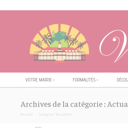
Cookies management panel
VOTRE MAIRIE
FORMALITÉS
DÉCOU
Archives de la catégorie :
Actua
Vous êtes ici :
Accueil
Catégorie "Actualités"