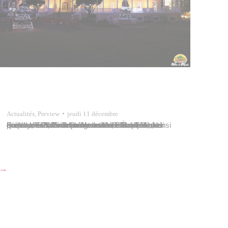
Actualités
,
Preview
jeudi 11 décembre
La mise en lumière de la mairie de Papeete, du pont de l’Est, de l’avenue du Maréchal-Foch, ainsi que des rues Paul-Gauguin et de l’École-des-Frères de Ploërmel, s’est tenue le Mardi 9 décembre 2025 en présence de Tavana Michel Buillard, de membres du conseil municipal, des employés de la commune et leurs familles ainsi que du chanteur John Menezes,…
→