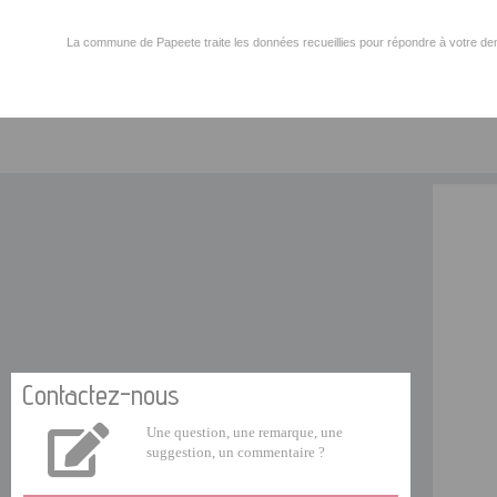
La commune de Papeete traite les données recueillies pour répondre à votre dem
Contactez-nous
Une question, une remarque, une
suggestion, un commentaire ?