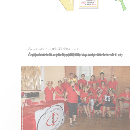
Actualités
mardi 23 décembre
À partir du 1er janvier 2026, les collectes supplémentaires des déchets des professionnels, réalisées les mercredis et dimanches dans les secteurs 1-1 et 1-2, ne seront plus effectives. Il y aura désormais trois collectes de nuit les lundis, mercredis et vendredis pour le secteur 1-1, et trois collectes les mardis, jeudis et samedis pour le…