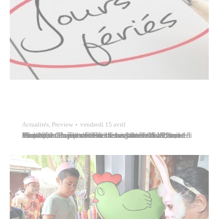
Actualités
,
Preview
vendredi 15 avril
En raison des jours fériés du long week-end de Pâques, merci de noter les fermetures suivantes : Marché de PapeeteFermé les vendredi 15 et lundi 18 avril 2022.Ouvert samedi 16 avril de 5h00 à 13h, et dimanche 17 avril de 3 heures à 10 heures. Piscine municipale de TipaeruiFermé les vendredi 15, samedi 16 et…