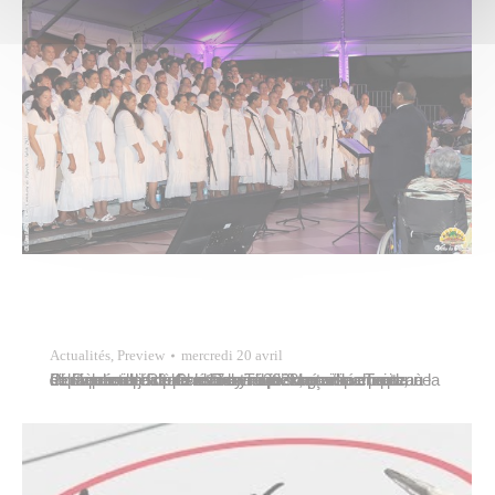
Actualités
,
Preview
mercredi 20 avril
Plus de mille fidèles étaient réunis sous le chapiteau de la présidence de la Polynésie française en ce dimanche de Pâques 17 avril 2022, pour participer à la célébration pascale œcuménique organisée par la Communauté du Christ de Tahiti. Marcelino Teata, septième adjoint au maire y représentait la commune de Papeete. La présidence a résonné…