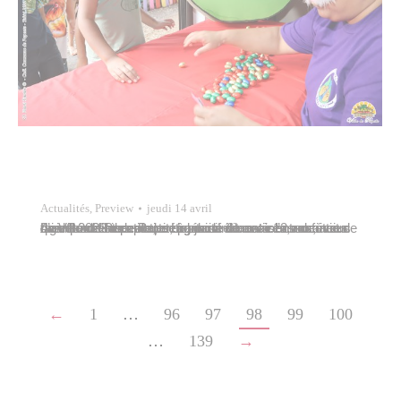
Actualités
,
Preview
jeudi 14 avril
La Ville de Papeete, en partenariat avec l’association Agir Pour l’Insertion, a organisé durant ces vacances d’avril 2022 des activités socio-éducatives, en faveur de deux cents enfants, âgés de 6 ans à 12 ans, issus des quartiers de Papeete, dans six maisons de quartier de la capitale. L’objectif de ces centres était de faire bénéficier…
←
1
…
96
97
98
99
100
…
139
→