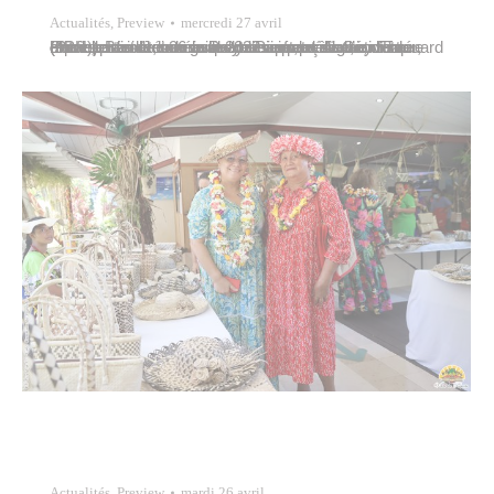
Actualités
,
Preview
mercredi 27 avril
Patrick Bordet, conseiller municipal délégué, représentait la commune de Papeete à la l’ouverture officielle des Journées polynésiennes du handicap (JPH), ce mardi 26 avril 2022 au parc Aorai tini hau (Pirae). La cérémonie avait lieu en présence d’Edouard Fritch, président de la Polynésie française, entouré d’une partie de son gouvernement, et de Guy Fitzer, chef…
Actualités
,
Preview
mardi 26 avril