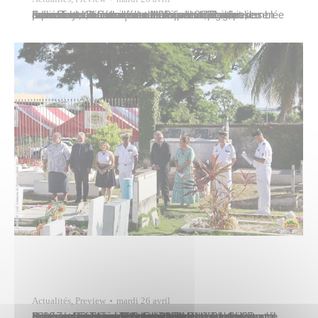
Ioana Tautu, conseillère municipale déléguée notamment aux manifestations artisanales, représentait la commune de Papeete lors de l’ouverture officielle de la deuxième exposition des artisans de Rurutu ce lundi 25 avril 2022 à l’assemblée de la Polynésie française. La cérémonie avait lieu en présence de Heremoana Maamaatuaiahutapu, ministre de la Culture et de l’Artisanat, Eugène Sommers,…
Actualités
,
Preview
mardi 26 avril
Sylvana Puhetini, adjointe au maire de Papeete, représentait Tavana Michel Buillard lors de la commémoration des combattants de l’Australian and New Zealand Army Corps (ANZAC), ce lundi 25 avril 2022 au cimetière de l’Uranie. Etaient également présents, Frédéric Sautron, chef de la subdivision administrative des Tuamotu-Gambier, représentant le haut-commissaire de la République, Jean-Christophe Bouissou, vice-président…