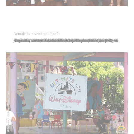
Actualités
vendredi 2 août
La Communauté de communes Teporionu’u (CCT) et l’Agence française de développement (AFD) ont signé, jeudi 25 juillet 2024 à Pirae, une Convention de prêt d’un montant de 1,19 milliard CFP pour étendre le réseau d’assainissement collectif vers les communes de Pirae et Arue. Jules Ienfa, 9e adjoint au maire de Papeete et l’un des deux vice-présidents…