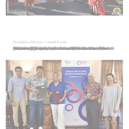
Actualités
,
Preview
mardi 6 août
Une délégation de Papeete a défilé dimanche 4 août 2024 sur le front de mer, à l’occasion du Hiva Vaevae Arearea organisé par l’Union polynésienne pour la jeunesse (UPJ) dans le cadre des festivités entourant les Jeux Olympiques de Paris 2024. Ils étaient plus de près de deux cents danseuses et danseurs à s’être préparés…