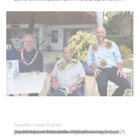
Actualités
jeudi 25 juillet
Paul Maiotui et Jules Ienfa, adjoints au maire, représentaient la commune de Papeete et la société d’économie mixte locale Te Ora no Ananahi ce jeudi 25 juillet 2024, lors de la célébration du trentième anniversaire d’Ocea, à l’invitation de Jimmy Thillaye, directeur général d’Aqualter Polynésie. Intégrée au groupe français Aqualter en 2017, Ocea est une…