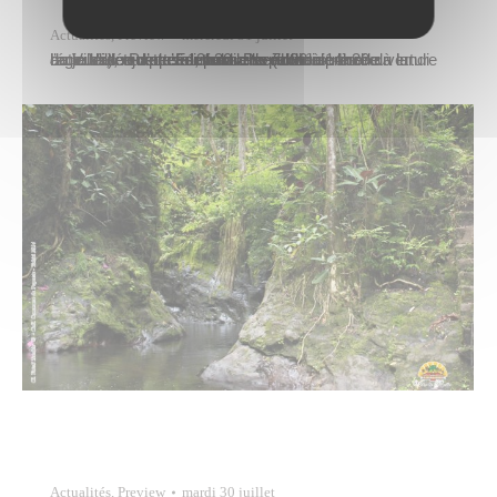
Actualités
,
Preview
mercredi 31 juillet
La Ville de Papeete informe le public de la réouverture de la Vallée de la Fautaua. Pour obtenir une autorisation d’accès, vous devez vous rendre à la régie des recettes de la mairie (située près de l’accueil), ouverte au public de 7h30 à 14h30 du lundi au jeudi, et jusqu’à 13h30 le vendredi.
Actualités
,
Preview
mardi 30 juillet