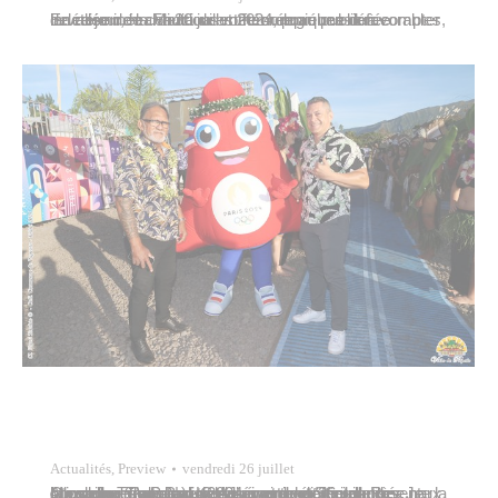
En raison de conditions météorologiques défavorables, la vallée de la Fautaua est fermée au public à compter de ce jour, mardi 30 juillet 2024, pour une durée indéterminée. Merci de votre compréhension.
Actualités
,
Preview
vendredi 26 juillet
Marcelino Teata, adjoint au maire, et Steven Rey, conseiller municipal délégué au sport, ont represente la commune de Papeete, A l’ouverture officielle des Jeux Olympiques de Paris 2024, vendredi 26 juillet à Atimaono (Papara). La cérémonie était organisée par la cellule Tū’aro Nui. Celle-ci est chargée par le gouvernement de superviser et de gérer les…