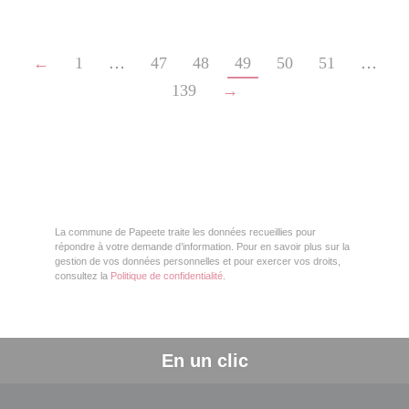
←
1
…
47
48
49
50
51
…
139
→
La commune de Papeete traite les données recueillies pour
répondre à votre demande d’information. Pour en savoir plus sur la
gestion de vos données personnelles et pour exercer vos droits,
consultez la
Politique de confidentialité
.
En un clic