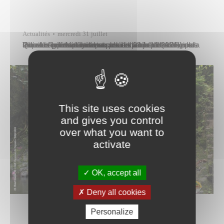
Actualités
mercredi 31 juillet
Quinze agents polyvalents de restauration (APR) de la Ville de Papeete étaient accueillis à la salle municipale Punahere de Vaitavatava ce lundi 29 juillet 2024, pour recevoir une formation sur les activités périscolaires. Ils ont en effet été retenus pour encadrer et animer les activités périscolaires proposées par la Ville de Papeete les mercredis et…
This site uses cookies
and gives you control
over what you want to
activate
OK, accept all
Deny all cookies
Personalize