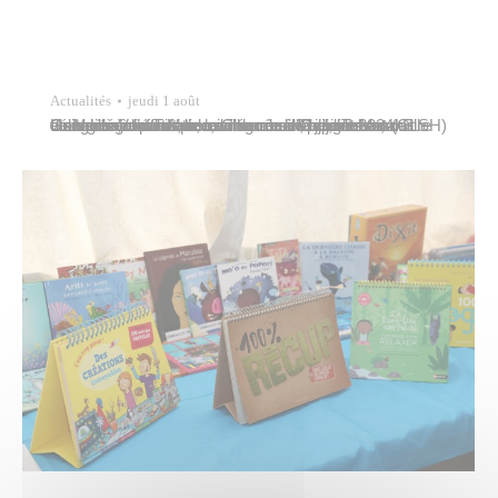
Actualités
jeudi 1 août
Une délégation de la commune de Papeete rendait visite aux centres de loisirs sans hébergement (CLSH) de Mama’o et To’ata, ce mercredi 31 juillet 2024. Elle était menée par Maeva Colombani, adjointe au maire déléguée à l’éducation, entourée d’Odile Tcheou, conseillère municipale déléguée à la jeunesse, de Georges Vanffaut, conseiller municipal, de Mata Ganahoa, directrice…