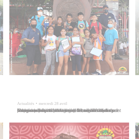
Actualités
mercredi 28 avril
Une cinquantaine d’élèves de l’école élémentaire Taimoana à Patutoa visitaient le marché municipal Mapuru a Paraita le mercredi 28 avril 2021. Ils y ont été accueillis par Jules Ienfa, neuvième adjoint en charge du marché et Vaihere Tehei, directrice de l’établissement. Cette sortie était organisée dans le cadre des projets pédagogiques, tels les ateliers potagers…