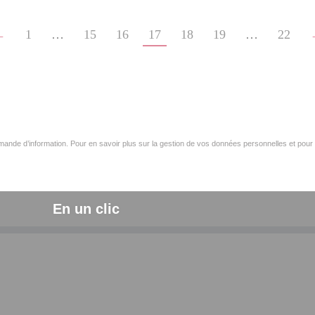
←
1
…
15
16
17
18
19
…
22
ande d’information. Pour en savoir plus sur la gestion de vos données personnelles et pour 
En un clic