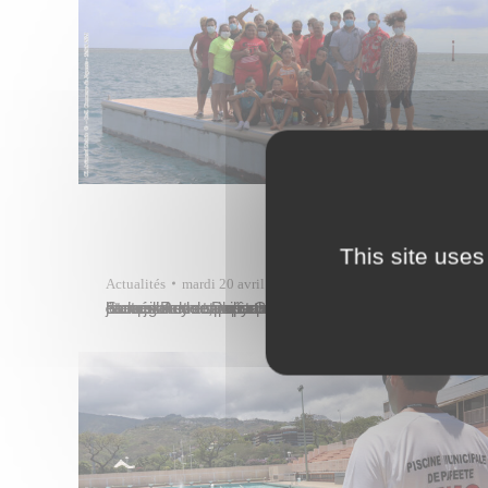
This site uses
Actualités
mardi 20 avril
Steven Rey et Dany Gérard, respectivement conseillers municipaux délégués en charge de la jeunesse et des sports, ont rencontré les jeunes du camp « Ados-sport » le jeudi 15 avril 2021 à l’occasion de sa clôture. Mata Ganahoa, directrice de la jeunesse, des sports et de la cohésion sociale était également présente. Il s’agissait du…