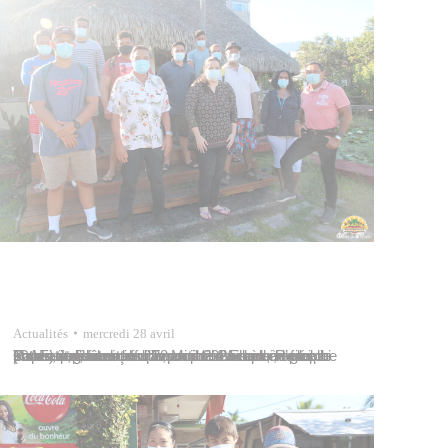
Actualités
mercredi 28 avril
Onze stagiaires en convention d’accès à l’emploi (CAE) étaient reçus par Michel Buillard, maire de Papeete, le mercredi 28 avril 2021 dans le fare pote’e de l’hôtel de ville, en présence de Rodolphe Tutairi, président de l’association Emploi, Formation, Insertion. Tavana les a encouragés à poursuivre leurs efforts pour obtenir un emploi stable et pouvoir…