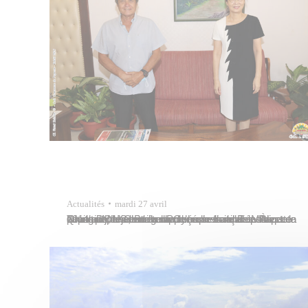
Actualités
mardi 27 avril
Tavana Michel Buillard a reçu la visite de Mme Qiang DONG, nouvelle Consule de la République populaire de Chine en Polynésie française. À cette occasion, le maire a rappelé que la ville de Papeete avait toujours entretenu de bonnes relations avec la Chine depuis de très nombreuses années. C’est en 2014 que le jumelage a…