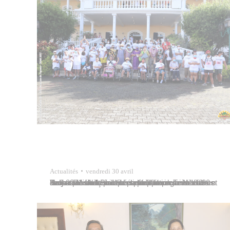
Actualités
vendredi 30 avril
Tavana Michel Buillard participait ce vendredi 30 avril 2021 à une matinée publique organisée dans les jardins de la mairie et dans le centre-ville à l’occasion de la Journée mondiale des mobilités et de l’accessibilité célébrée pour la première fois en Polynésie française par la fédération Te Niu o te Huma présidée par Henriette Kamia,…