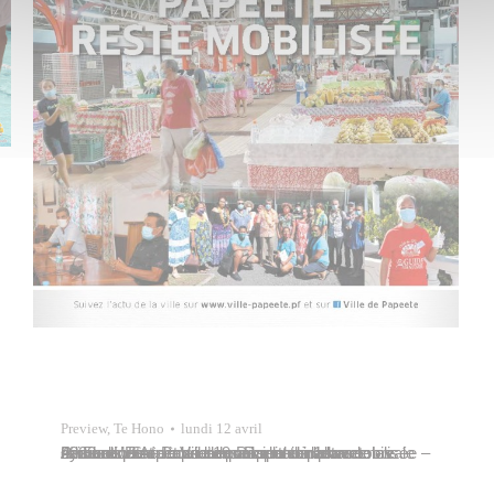
Preview
,
Te Hono
lundi 12 avril
A la une : Stop covid-19 : Papeete reste mobilisée – Prise de contact du conseil municipal avec les services – Au conseil municipal du 1er octobre 2020 – L’Etat cède une parcelle de la base navale de Fare Ute à la Ville de Papeete à l’euro symbolique – Papeete poursuit son plan de rénovation…