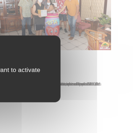
ant to activate
Actualités
lundi 12 avril
Le Tota Tour est une opération à caractère caritatif et solidaire organisée chaque année depuis 2009 par le centre pour jeunes handicapés Papa Nui de Taunoa, dans le cadre des journées mondiales de la trisomie 21. Au fil des années, des centaines, voire des milliers de personnes se sont mobilisées en faveur des actions associées…