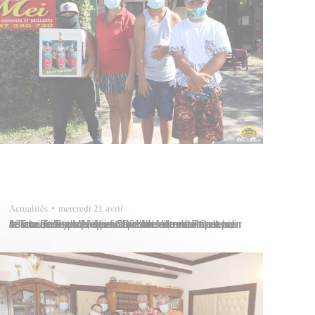
Actualités
mercredi 21 avril
A l’occasion de l’édition 2021, la Ville de Papeete, ses habitants et ses entreprises se mobilisent pour le Tota Tour jusqu’à la fin du mois de mai. Ce lundi 19 avril, c’est Mei de « Chez Mei », restaurant bien connu de Taunoa, qui accueillait les enfants du centre de Papa Nui pour leur remettre…