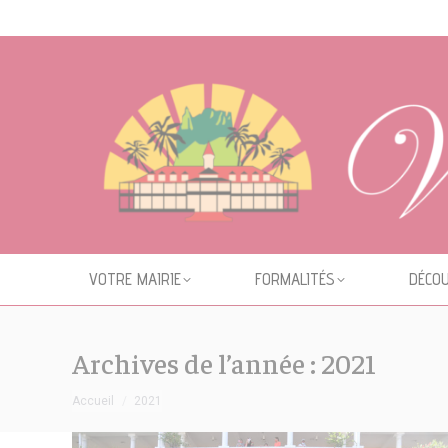
Cookies management panel
VOTRE MAIRIE
FORMALITÉS
DÉCOU
Archives de l’année :
2021
Vous êtes ici :
Accueil
2021