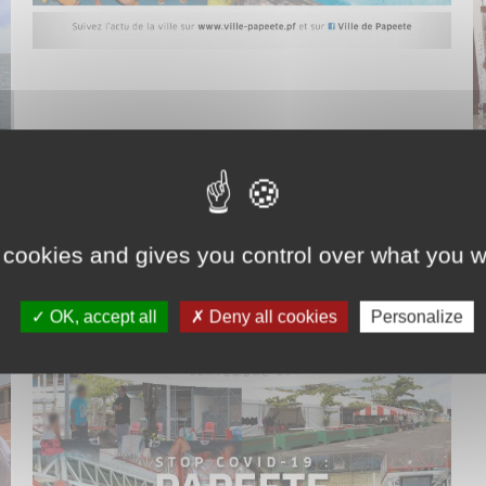
Preview
,
Te Hono
vendredi 23 avril
A la une : Le Projet Éducatif Local de Papeete pour mieux réussir sa vie – La cuisine centrale de Papeete rénovée – Les décisions du conseil municipal du 8 décembre 2020 – Calendrier de collecte des déchets – Pose de la première pierre de la nouvelle école maternelle Tama-nui – Trois mille masques en…
 cookies and gives you control over what you w
OK, accept all
Deny all cookies
Personalize