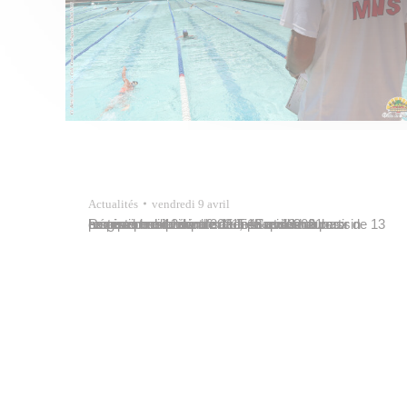
Actualités
vendredi 9 avril
La piscine municipale de Tipaerui sera exceptionnellement fermée au public à partir de 13 heures lundi 12 avril 2021, en raison d’un programme de dératisation. L’accès au bassin restera possible entre 11 h 45 et 13 heures. Réouverture prévue mardi 13 avril 2021 aux horaires habituels.