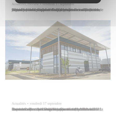
Actualités
,
Preview
vendredi 17 septembre
Le conseil municipal de Papeete s’est réuni à l’hôtel de ville le jeudi 16 septembre 2021, dans le respect des règles sanitaires. Quatre rapports étaient à l’ordre du jour, dont trois portaient sur un projet de collaboration entre Papeete, Pirae et Arue dans le domaine de l’assainissement collectif. Une charte entre Papeete, Pirae et Arue…
Actualités
vendredi 17 septembre
Les communes de Papeete, Pirae et Arue ont validé la charte scellant leur volonté commune de mutualiser leurs services de l’assainissement collectif des eaux usées. Celle-ci sera signée avant fin septembre 2021. Dans le cadre de son développement, la Ville de Papeete a pour priorités la préservation de l’environnement et l’amélioration du cadre de vie…