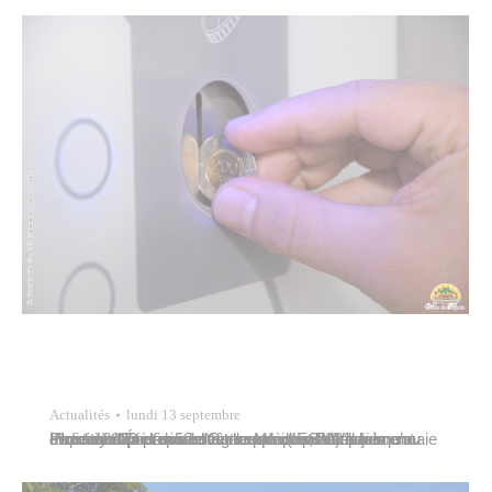
Actualités
lundi 13 septembre
L’Institut d’Émission d’Outre-Mer (IEOM) a mis en circulation une nouvelle gamme de pièces de monnaie en francs Pacifique le 1er septembre 2021. Les anciennes pièces restent toutefois valables jusqu’au 31 mai 2022 et doivent être acceptées en paiement. Pour s’adapter aux nouvelles pièces, la Ville de Papeete doit procéder au remplacement des monnayeurs des 52…