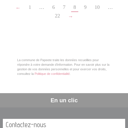
←
1
…
6
7
8
9
10
…
22
→
La commune de Papeete traite les données recueillies pour
répondre à votre demande d’information. Pour en savoir plus sur la
gestion de vos données personnelles et pour exercer vos droits,
consultez la
Politique de confidentialité
.
En un clic
Contactez-nous