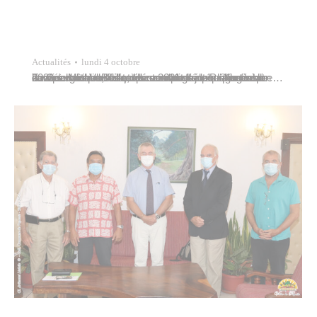
Actualités
lundi 4 octobre
Tavana Michel Buillard accueillait ce lundi 4 octobre 2021 à l’hôtel de ville, quinze nouveaux engagés du service civique, lesquels seront affectés dans sept écoles maternelles et élémentaires de Papeete à compter du mois d’octobre 2021 et jusqu’à la fin de l’année scolaire. Il était accompagné pour l’occasion de Georges Vanffau, directeur de l’école élémentaire…