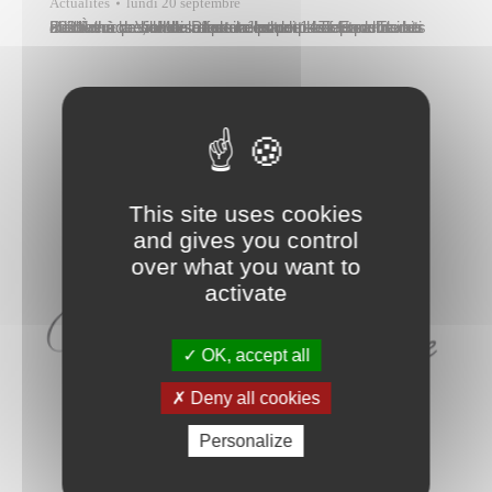
Actualités
lundi 20 septembre
Rendre accessible la lecture pour tous fait partie des missions de la Maison de la culture – Te Fare Tauhiti nui. À l’occasion du renouvellement des fonds de sa médiathèque, elle a offert un lot de plusieurs dizaines d’albums de bandes dessinées pour adolescents et adultes à la Ville de Papeete mardi 14 septembre 2021.…
This site uses cookies
and gives you control
over what you want to
activate
OK, accept all
Deny all cookies
Personalize