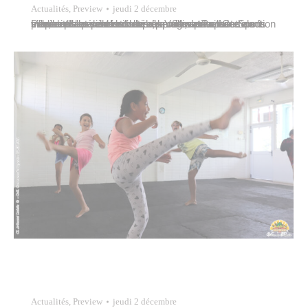
Actualités
,
Preview
jeudi 2 décembre
Pendant la période scolaire, la ville de Papeete a mis en place des séances de boxe éducative les mercredis et vendredis après-midi, en faveur d’un public adolescent issu des quartiers prioritaires de la ville, dans la salle de boxe de Vaitavatava. Cette action s’inscrit dans la continuité du programme Ado-Sport mis en place pendant les…
Actualités
,
Preview
jeudi 2 décembre