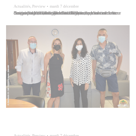
Actualités
,
Preview
mardi 7 décembre
Créée en 1996, l’association “Emauta, pour redonner l’espoir” a pour mission d’assurer le fonctionnement des six foyers de l’église catholique œuvrant en faveur des populations en situation de détresse sociale : le centre pour enfants Te Maru Perera, la Maison de la Samaritaine, hébergement d’urgence pour femmes en danger, et le centre éducatif du Bon…
Actualités
,
Preview
mardi 7 décembre