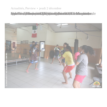
Actualités
,
Preview
jeudi 2 décembre
La Ville de Papeete, en partenariat avec l’association Agir Pour l’Insertion (API), organisait une rencontre enfantine inter-quartiers sur le thème « La Magie du Livre » ce mercredi 1er décembre 2021 à la maison de quartier Tamatini à Mama’o. Près de 120 enfants des quartiers prioritaires (Tipaerui, Taunoa, La Mission, Mama’o, Titioro et Vaitavatava) ont…