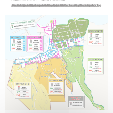
Alice Rijkaart, adjointe au maire de Papeete, et Manutea Atger, responsable des données urbaines de la commune, accueillaient, lundi 6 décembre 2021 à l’hôtel de ville, Valérie Roux, cheffe du département de la démographie de l’INSEE (Institut national de la statistique et des études économiques), accompagnée de Nicolas Prud’homme, directeur de l’ISPF (Institut de la…