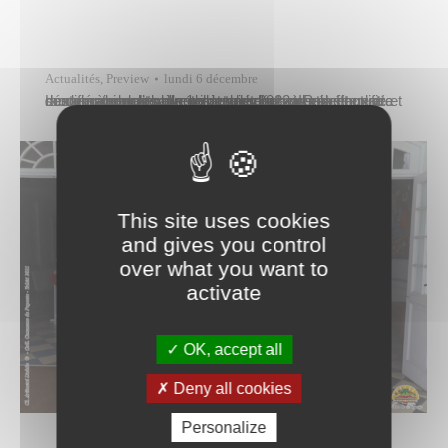
Actualités
,
Preview
lundi 6 décembre
Le calendrier de collecte des déchets à Papeete est modifié à compter du 1er janvier 2022. Il est simplifié et ne comptera plus que deux secteurs pour le ramassage des bacs gris et des bacs verts, et quatre secteurs pour l’enlèvement des déchets végétaux et des encombrants. La collecte du bac gris s’effectuera désormais :–…
This site uses cookies
and gives you control
over what you want to
activate
OK, accept all
Deny all cookies
Personalize