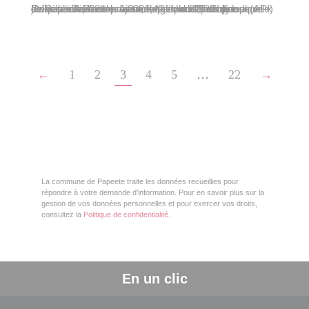
Dans le cadre du projet éducatif local (PEL) de la ville de Papeete, l’association « Agir pour l’insertion » (API) et l’école Taimoana associent leurs efforts pour que celle-ci obtienne le niveau « Or » du label olympique « Génération 2024 ». Ainsi, depuis le 22 octobre et jusqu’au 7 décembre 2021, les lundis, mardis…
←
1
2
3
4
5
…
22
→
La commune de Papeete traite les données recueillies pour
répondre à votre demande d’information. Pour en savoir plus sur la
gestion de vos données personnelles et pour exercer vos droits,
consultez la
Politique de confidentialité
.
En un clic