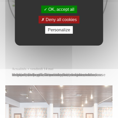
OK, accept all
Deny all cookies
Personalize
Actualités
vendredi 14 mai
Le charme absolu, la voix de miel, limpide, mélodieuse et fraîche, elle nous donnait envie de danser et nous transportait dans son monde de musique et de douceur. Esther Tefana n’est plus, nous ne nous réchaufferons plus à son sourire, mais ses chansons nous accompagneront et nous réconforteront longtemps encore. Papeete pleure sa chanteuse, nos…