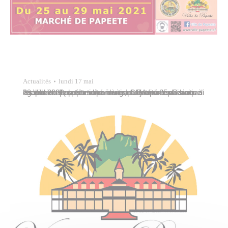
Actualités
lundi 17 mai
La Ville de Papeete vous invite, du mardi 25 au samedi 29 mai 2021, au marché municipal Mapuru a Paraita à l’occasion de la fête des mères. C’est avec plaisir que les commerçants vous aideront à trouver le cadeau coup de cœur pour votre maman. Profitez-en également pour participer au grand jeu concours mis en…