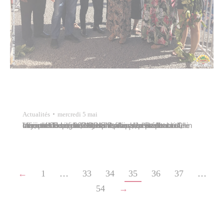
Actualités
mercredi 5 mai
Vincent Coué, conseiller municipal, représentait le maire de Papeete, Michel Buillard, à l’ouverture officielle de la foire de mai et du salon de l’habitat, le mercredi 5 mai 2021 en présence de Stéphane Chin Loy, président de la CCISM, d’un représentant du ministre du Logement, de représentants de l’assemblée de la Polynésie française et de…
←
1
…
33
34
35
36
37
…
54
→