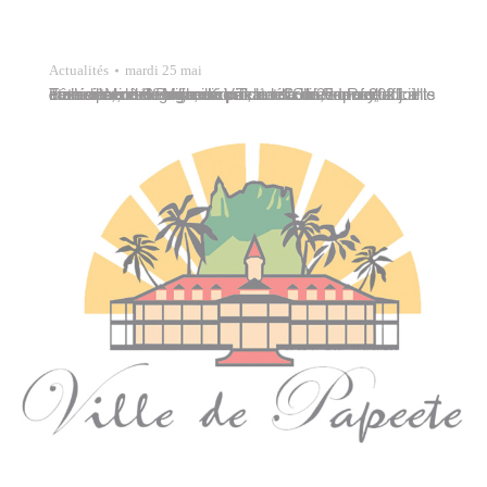
Actualités
mardi 25 mai
Tavana Michel Buillard a procédé à l’ouverture officielle de l’événement organisé par la ville de Papeete « La Fête des mères au marché”, le mardi 25 mai 2021. Il était entouré de Marcelino Teata et Jules Ienfa, adjoints au maire, de Georges Kouakou et Steven Rey, conseillers délégués, de Vincent Coué, conseiller municipal, et de Vaihere…