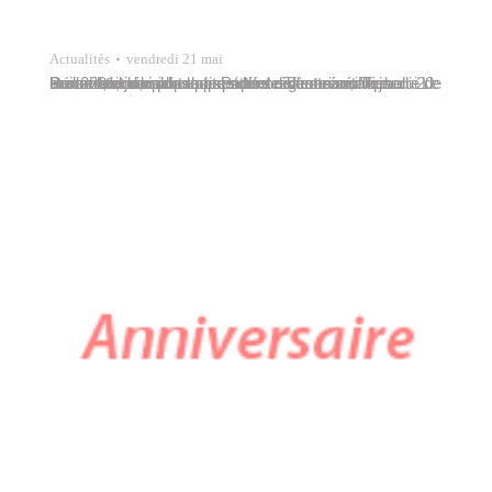
Actualités
vendredi 21 mai
Le conseil municipal de Papeete s’est réuni le jeudi 20 mai 2021, jour du cent trente et unième anniversaire de la commune, sous la présidence du maire, Michel Buillard, et dans le respect des règles sanitaires. Parmi les décisions prises lors de cette séance. Rénovation du plateau sportif de Tamarii no Tipaerui Le conseil municipal…