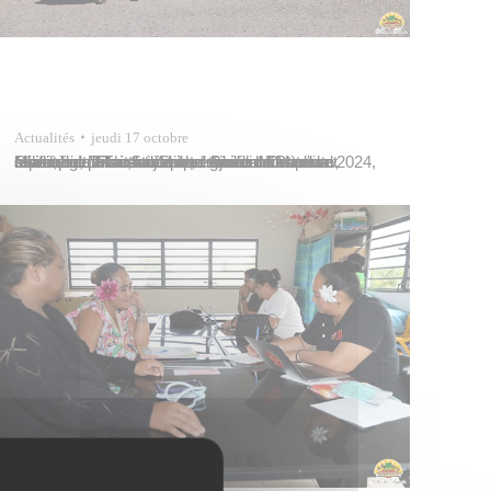
Actualités
jeudi 17 octobre
Marcelino Teata, adjoint au maire de Papeete, représentait Tavana Michel Buillard lors d’un hommage à l’astronome et général franco-slovaque, Milan Stefanik, ce jeudi 17 octobre 2024, à la stèle qui lui est consacrée au lotissement militaire de Faiere à Sainte-Amélie. Cette cérémonie avait lieu en présence de Miroslav Musil, historien slovaque, et du contre-amiral Guillaume…