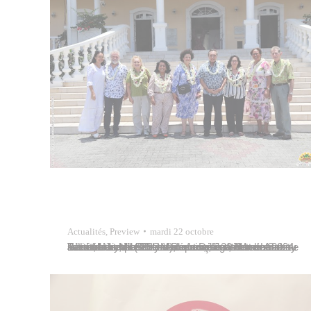
Actualités
,
Preview
mardi 22 octobre
Tavana Michel Buillard a accueilli et s’est entretenu avec Mme Micheline Jacques, sénatrice de Saint-Barthélemy, présidente de la Délégation sénatoriale aux outre-mer (DSOM), ce mardi 22 octobre 2024 à l’hôtel de ville. Elle était entourée de Mme Audrey Belim, sénatrice de La Réunion, des deux sénateurs de la Polynésie française, Mme Lana Tetuanui et M.…