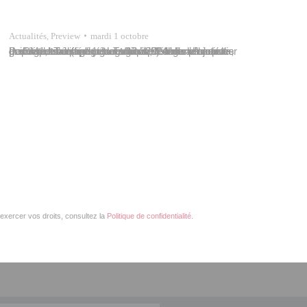
Actualités
,
Preview
mardi 1 octobre
Les agents de la “brigade fa’a’apu” de la ville de Papeete accompagnaient 27 élèves d’une classe de CM1, ce mardi 1er octobre 2024 lors d’un atelier permaculture (agriculture durable) dans l’enceinte de l’école Taimoana de Taunoa. Pour ce projet animé par l’équipe pédagogique, l’école a fourni les graines des différentes variétés de légumes : pota,…
exercer vos droits, consultez la
Politique de confidentialité
.