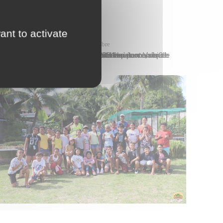
ant to activate
Actualités
,
Preview
jeudi 10 octobre
La Ville de Papeete, en partenariat avec l’Association pour le droit à l’initiative économique (ADIE), proposait deux Matinées de l’Entrepreneuriat sur le thème de la patente, de 8 h à 11 h le mercredi 9 octobre 2024 au parc Vaihi de Sainte-Amélie et le jeudi 10 octobre à la maison de quartier Pinai de Tipaerui.…