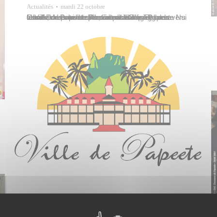
Actualités
mardi 22 octobre
La ville de Papeete procèdera à l’élagage des arbres, dans la rue Dumont d’Urville. Elle sera fermée de l’avenue Pouvanaa a Oopa à la rue Cassiau. Les riverains des servitudes Papeete Nui et Villierme seront orientés par la rue Lagarde vers la rue Dumont d’Urville, à contresens de la circulation pour accéder à leur domicile.…
Actualités
,
Preview
vendredi 11 octobre