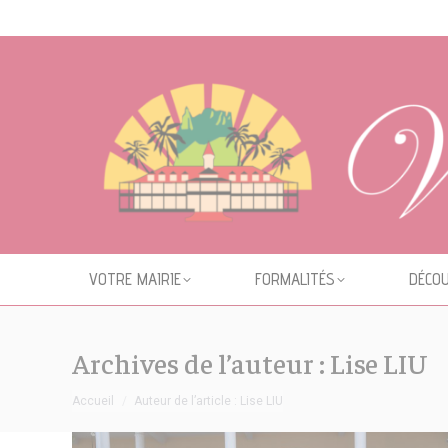
Cookies management panel
VOTRE MAIRIE
FORMALITÉS
DÉCOU
Archives de l’auteur :
Lise LIU
Vous êtes ici :
Accueil
Auteur de l’article : Lise LIU