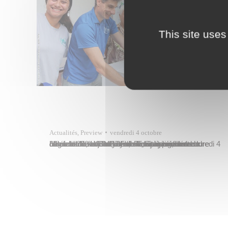
This site uses
Actualités
,
Preview
vendredi 4 octobre
Jules Ienfa, adjoint au maire, était présent aux côtés de Xavier Marotel, secrétaire général du Haut-commissaire, Taivini Teai, ministre de l’Agriculture et Bruno Flores,vice président de l’assemblée de Polynésie française à l’ouverture officielle de la 33e Fête de la Science, ce vendredi 4 octobre 2024 dans le hall René-Leboucher de l’assemblée de la Polynésie française.…