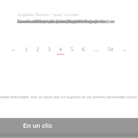
Actualités
,
Preview
jeudi 3 octobre
La ville de Papeete procèdera à l’élagage des arbres, dans la rue Dumont d’Urville et la rue Cassiau. La rue Dumont d’Urville sera fermée de l’avenue Pouvanaa a Oopa à la rue Cassiau. Les riverains des servitudes Papeete Nui et Villierme seront orientés par la rue Lagarde vers la rue Dumont d’Urville, à contre sens…
←
1
2
3
4
5
6
…
54
→
ande d’information. Pour en savoir plus sur la gestion de vos données personnelles et pour 
En un clic