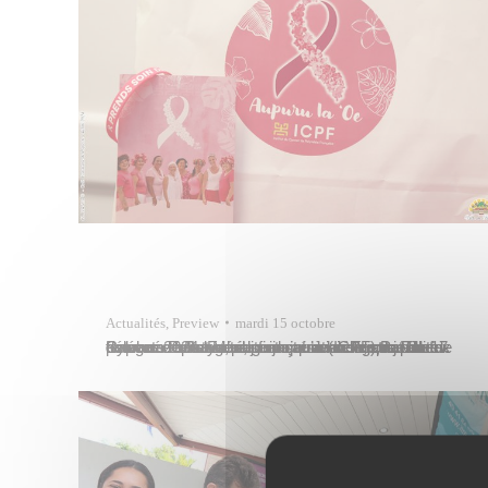
Actualités
,
Preview
mardi 15 octobre
Sylvana Puhetini, adjointe au maire de Papeete déléguée à la santé, guidait une délégation de six femmes de La Mission jusqu’à la clinique Paofai pour un dépistage du cancer du sein, ce jeudi 17 octobre 2024. En partenariat avec l’Institut du Cancer de Polynésie française (ICPF), la Ville de Papeete renouvelait son opération Tarona Tere…