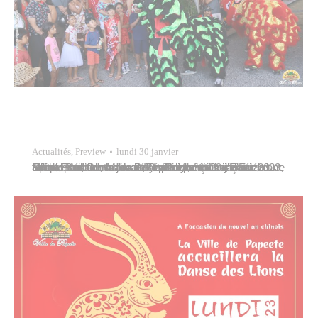
Actualités
,
Preview
lundi 30 janvier
Michel Buillard, maire de Papeete, était invité au temple Kanti de Mamao, ce dimanche 29 janvier 2023, à l’ouverture de la journée culturelle chinoise célébrant l’année du Lièvre d’eau. Il était aux côtés d’Edouard Fritch, président de la Polynésie française, d’Eric Spitz, Haut Commissaire en Polynésie française, et de Lixiao Tian, consul de la République…