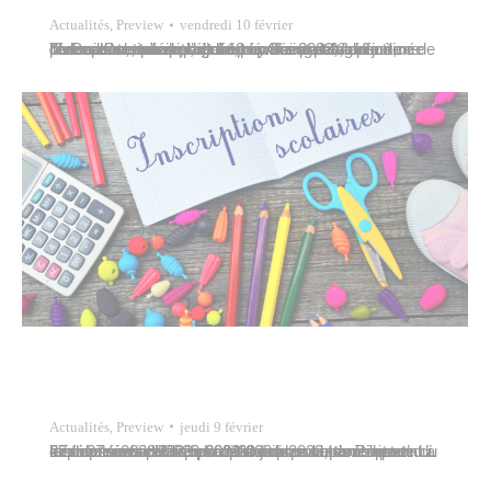
Actualités
,
Preview
vendredi 10 février
Maeva Colombani, adjointe au maire déléguée à l’éducation, accompagnée par Georges Vanffaut, conseiller municipal, et Audrey Vairaaroa, directrice de l’éducation et de la culture, représentait la commune de Papeete, ce vendredi 10 février 2023, à la journée portes ouvertes de l’école primaire protestante de Taunoa. Les parents étaient invités à participer à diverses activités proposées…
Actualités
,
Preview
jeudi 9 février
Inscriptions scolaires 2023-2024 : ouverture à partir du 27 février 2023 Les inscriptions pour la prochaine rentrée scolaire 2023-2024 démarreront à compter du lundi 27 février 2023 pour les écoles maternelles et élémentaires publiques de la commune de Papeete. Les dossiers d’inscription sont disponibles ici et sont à déposer avant le vendredi 30 juin 2023,…