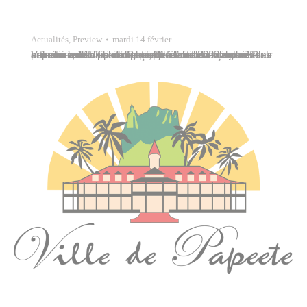
Actualités
,
Preview
mardi 14 février
La remise des prix du grand jeu-concours organisé au marché municipal de Papeete à l’occasion de la Saint-Valentin avec la participation des commerçants et des artisans avait lieu ce mardi 14 février 2023, en présence de Vaihere Tehei, directrice du marché. Pour concourir, il suffisait de remplir un bulletin disponible auprès des 157 commerçants identifiés…