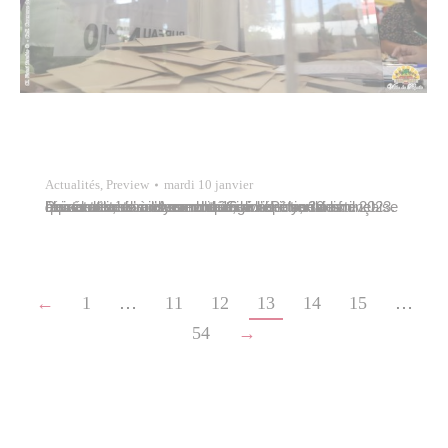
Actualités
,
Preview
mardi 10 janvier
Les électeurs sont convoqués à l’élection des représentants à l’Assemblée de la Polynésie française qui se déroulera dimanche 16 avril puis, dans l’éventualité d’un second tour, dimanche 30 avril 2023. Pour voter, un citoyen doit être inscrit sur la liste électorale de sa commune. Si vous êtes un nouvel arrivant ou si vous avez changé…
←
1
…
11
12
13
14
15
…
54
→