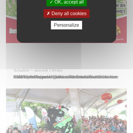
OK, accept all
Deny all cookies
Personalize
Actualités
mercredi 1 février
La Ville de Papeete célèbrera la Saint-Valentin au marché municipal Mapuru a Paraita du 8 au 14 février 2023 sur le thème « Cultivons l’amour, Faahotu te here ». Ainsi, les commerçants et les artisans vous invitent à les rejoindre pour trouver votre bonheur à l’occasion de la fête des amoureux. Le cœur sera à…