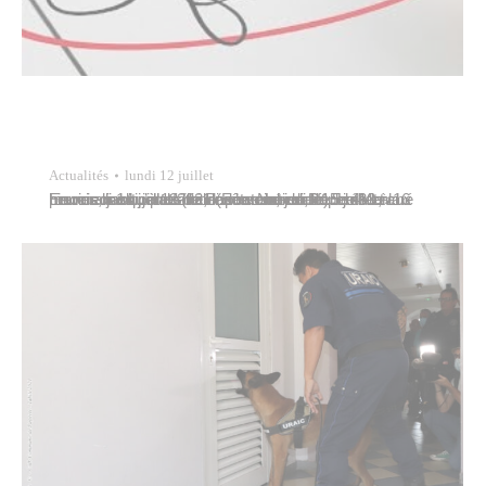
Actualités
lundi 12 juillet
En raison du jour férié, le marché de Papeete et la piscine municipale de Papeete seront fermés le mercredi 14 juillet 2021 (Fête Nationale). Le Marché rouvrira ses portes le lendemain, jeudi 15 juillet, aux heures habituelles (lundi au vendredi de 5 h 30 à 16 heures, jusqu’à 13 heures le samedi, et de 4…