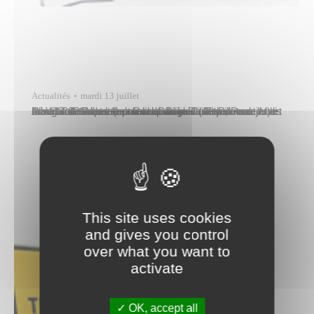
Actualités
mardi 13 juillet
La Ville de Papeete procédera à des travaux nocturnes sur la voirie dans les rues du Père-Collette, Paul-Gauguin et Albert-Leboucher du jeudi 29 juillet au jeudi 5 août 2021. Les rues Paul-Gauguin (entre la rue du Père-Collette et le boulevard de la Reine-Pomare IV) et Albert-Leboucher (entre le quartier du Commerce et le marché de…
This site uses cookies
and gives you control
over what you want to
activate
OK, accept all