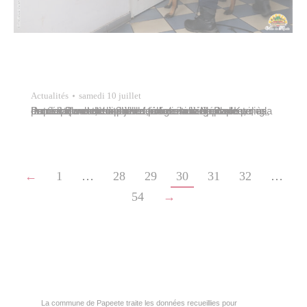
Actualités
samedi 10 juillet
Patrick Bordet, conseiller délégué chargé de la police municipale et de la prévention de la délinquance, procédait vendredi 9 juillet, à la mairie de Papeete, à la remise d’une attestation de réussite à Marcel Kwong, conducteur de chien de la police municipale de Papeete, au terme d’une formation de sept semaines, dont cinq en métropole.…
←
1
…
28
29
30
31
32
…
54
→
La commune de Papeete traite les données recueillies pour