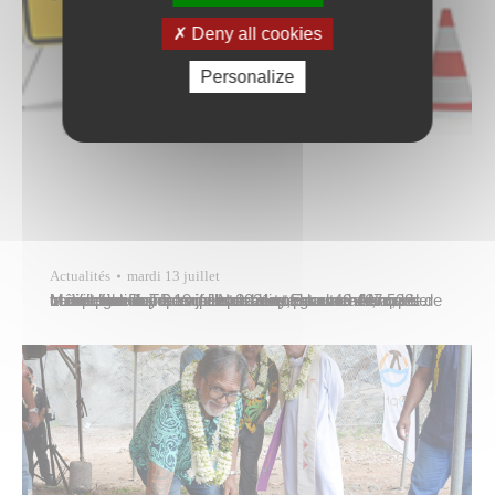
Deny all cookies
Personalize
Actualités
mardi 13 juillet
La Ville de Papeete réalisera des travaux nocturnes de voirie dans les rues de-Nansouty, Jeanne-d’Arc, Monseigneur-Tepano-Jaussen et Edouard-Ahnne à compter du lundi 19 juillet 2021 et pour une semaine. La circulation y sera temporairement alternée ou même fermée. Pour plus de renseignements, appeler la direction des services techniques au 40 467 528. Merci pour votre…