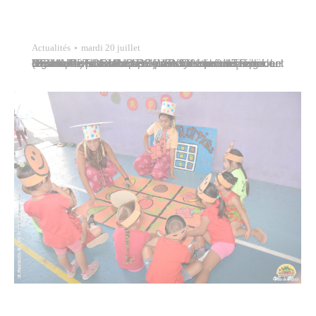
Actualités
mardi 20 juillet
Tavana Michel BUILLARD assistait à la cérémonie officielle de passation de commandement du Régiment du service militaire adapté de Polynésie française (RSMA-Pf) le vendredi 16 juillet 2021 place Tarahoi. Le lieutenant-colonel Fabrice AVENEL succède au colonel Christophe SORIANO en qualité de chef de corps du RSMA-Pf. Pour marquer l’événement, un défilé du régiment avait lieu…