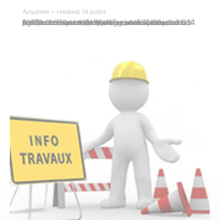
Actualités
vendredi 16 juillet
La Ville de Papeete, en partenariat avec l’association Agir Pour l’Insertion (API), organise six centres aérés pendant les vacances scolaires, du 5 au 30 juillet 2021, accueillant 480 enfants et adolescents de 3 à 17 ans : à l’école maternelle Ui-Tama de Tipaerui, au CJA de Fare Ute, à la salle Blue Lagoon de Taunoa…