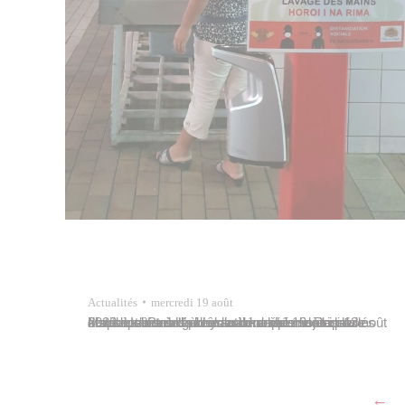
Actualités
mercredi 19 août
Les conditions d’accès au marché municipal Mapuru a Paraita évoluent en raison de la crise sanitaire liée à l’épidémie de covid-19. Des distributeurs de gel hydroalcoolique sont installés aux sept entrées du marché depuis le jeudi 13 août 2020. Un sens de circulation a été mis en place dans le secteur où les snacks se…
←