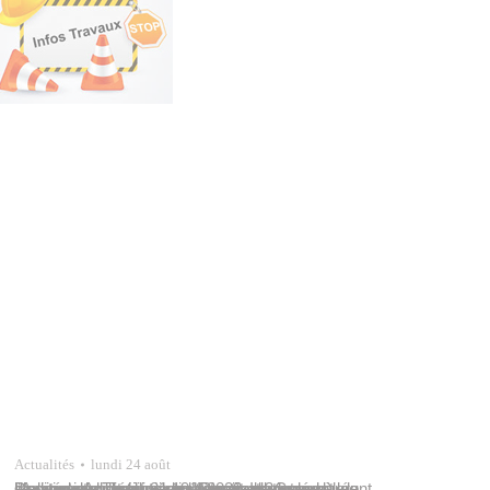
Actualités
lundi 24 août
Des travaux de bitumage interviendront sur l’Avenue de Tipaerui, de la servitude Grand à la servitude André Juventin (Pinai). Ils se dérouleront à compter du lundi 31 août 2020, pour une durée d’environ trois semaines. Ces travaux seront réalisés de nuit (entre 19 heures et 3 heures), du lundi au jeudi soir inclus. Une circulation…