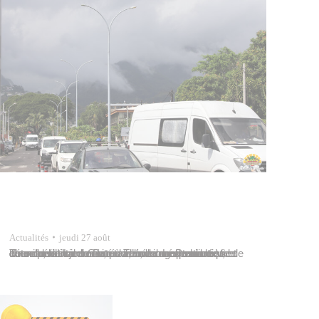
Actualités
jeudi 27 août
Une opération de rénovation, de modernisation et de mise en conformité de l’éclairage public est actuellement en cours à Taunoa. Les travaux se déroulent en journée, pour une durée estimée à deux mois. La zone concernée comprend le chemin vicinal de Patutoa, l’avenue Pomare-V, le cours de l’Union-Sacrée vers le centre nautique de Taunoa, le…