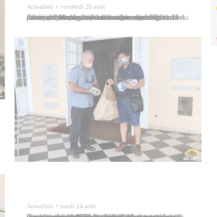
Actualités
vendredi 28 août
Afin de répondre aux nombreuses interrogations du public, la Ville de Papeete confirme que le marché municipal Mapuru a Paraita reste ouvert le dimanche aux heures habituelles, de 3 h 30 à 10 heures. Il est rappelé aux usagers que le port du masque est obligatoire dans le centre-ville, notamment au marché et ses abords…
Actualités
lundi 24 août
Deux cent cinquante masques de protection sanitaire confectionnés par des personnes bénéficiaires de conventions d’aide exceptionnelle de solidarité (CAES) ont été offerts par la ville de Papeete, le vendredi 21 août 2020. Ces masques ont été remis par Rémy Brillant, directeur général des services, à Christian Jonc, responsable de la circonscription de Papeete à la…