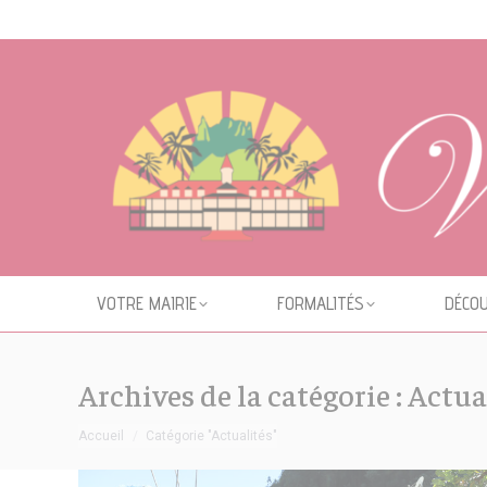
Cookies management panel
VOTRE MAIRIE
FORMALITÉS
DÉCOU
Archives de la catégorie :
Actua
Vous êtes ici :
Accueil
Catégorie "Actualités"