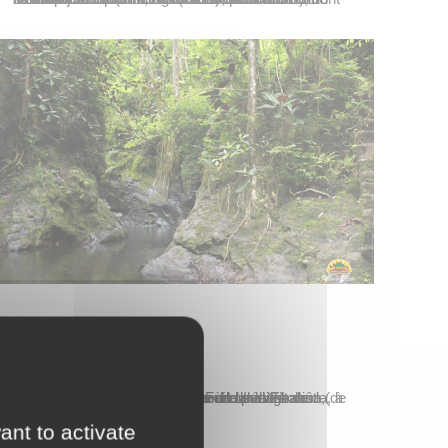
Actualités
vendredi 21 août
Ia Ora Na, en raison de travaux de sécurisation, l’un des sentiers de randonnée de la vallée de Fautaua sera fermé à compter du lundi 24 août 2020 pour une durée indéterminée. Il s’agit du sentier permettant l’accès au Fort de la Fachoda, à partir de la passerelle. L’accès à la partie basse (de la…
ant to activate