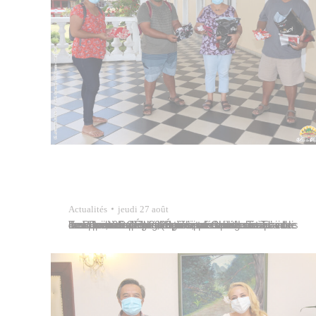
Actualités
jeudi 27 août
La Ville de Papeete, représentée par Lowna Teururai, conseillère municipale déléguée à l’aide aux personnes fragiles, a remis trois cents masques de protection sanitaire en tissu à l’association de prévention spécialisée Te Torea le mercredi 26 août 2020, à l’intention des sans-abri de Papeete. Ces masques, confectionnés par des membres de l’Église de Jésus-Christ-des-Saints-des-Derniers-Jours (Église…