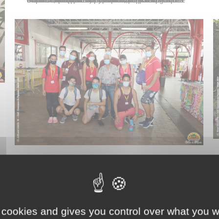
Actualités
lundi 24 août
Une dizaine d’étudiants de la classe de première année de BTS Tourisme du lycée hôtelier de Tahiti visitaient le marché municipal de Papeete Mapuru a Paraita le vendredi 21 août 2020. Ils y étaient accueillis par Jules Ienfa, neuvième adjoint au maire chargé de cet établissement. Leur visite faisait partie du programme d’une journée de…
 cookies and gives you control over what you w