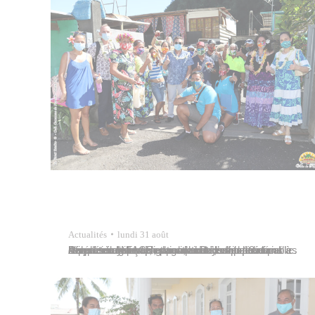
Actualités
lundi 31 août
Afin d’enrayer la propagation du covid-19 en Polynésie française, les autorités ont décidé d’imposer le port du masque dans l’espace public. Dans ce contexte, et pour aider les populations à respecter cette obligation, le Pays a lancé l’opération “Masques solidaires”, en partenariat avec le club FACE, dans le but d’offrir aux familles les plus fragiles…