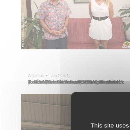
Actualités
lundi 24 août
Tavana Michel Buillard a reçu Liliane Vallois, nouvelle Directrice Territoriale de la Protection Judiciaire de la Jeunesse (PJJ) lundi 24 août 2020, pour une visite de courtoisie. La PJJ est un service de l’État qui existe en Polynésie française depuis janvier 2006. La Direction de la Protection judiciaire de la Jeunesse est chargée, dans le cadre…
This site uses