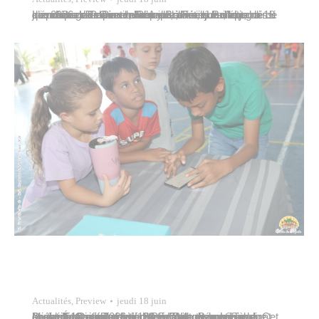
Le maire de Papeete, Rémy Brillant, accompagné de membres du conseil municipal ainsi que d’élus des communes de Pirae et d’Arue, a visité la station d’épuration Te Ora no Ananahi à Fare Ute, le jeudi 18 juin 2026. Le maire de Papeete, Rémy Brillant, accompagné de membres du conseil municipal ainsi que d’élus des communes…
Actualités
,
Preview
jeudi 18 juin
Le jeudi 18 juin 2026, le Stade Willy-Bambridge a accueilli la manifestation de clôture thématique du Projet Éducatif Territorial (PEdT), consacrée à la double transition environnementale et numérique. Cet événement a réuni les 120 enfants de la commune participant au dispositif d’accompagnement à la scolarité. Organisée en partenariat avec le Syndicat Mixte du Contrat de…