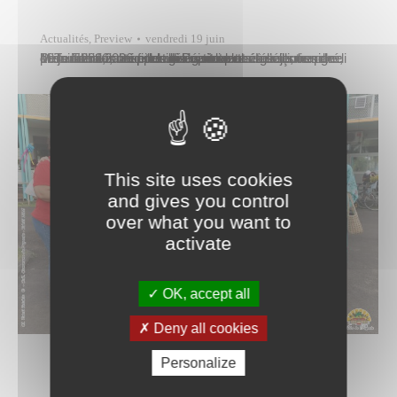
Actualités
,
Preview
vendredi 19 juin
Le marché municipal de Papeete a accueilli, vendredi 19 juin 2026, neuf des dix candidates à l’élection de Miss Tahiti 2026 pour une visite placée sous le signe de la convivialité et de la découverte. Les jeunes prétendantes au prestigieux titre ont été reçues par Pure Nena, conseiller délégué en charge du marché, et Tauatea…
This site uses cookies
and gives you control
over what you want to
activate
OK, accept all
Deny all cookies
Personalize