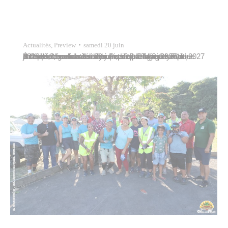
Actualités
,
Preview
samedi 20 juin
À l’approche des Jeux du Pacifique Tahiti 2027, le Comité Organisateur des Jeux du Pacifique Tahiti 2027 a célébré, ce samedi 20 juin, sa Journée Olympique 2026 placée sous le thème « Hō’ē ā Mana ». Cette journée de rassemblement et de partage a mis à l’honneur les valeurs olympiques, l’engagement collectif, la solidarité ainsi…