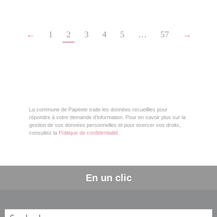
←
1
2
3
4
5
…
57
→
La commune de Papeete traite les données recueillies pour
répondre à votre demande d’information. Pour en savoir plus sur la
gestion de vos données personnelles et pour exercer vos droits,
consultez la
Politique de confidentialité
.
En un clic