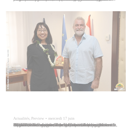
Actualités
,
Preview
mercredi 17 juin
Le maire de Papeete, Rémy Brillant, a reçu, mercredi 17 juin 2026, en visite de courtoisie Madame Yuko HOTTA, consule générale du Japon basée à Nouméa, dont la circonscription consulaire couvre également la Polynésie française. Cette rencontre a permis à la représentante diplomatique japonaise de se présenter officiellement au nouveau Tavana et d’échanger sur les…