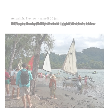
Actualités
,
Preview
samedi 20 juin
À l’occasion de la Fête de la Musique, le maire de Papeete, Rémy Brillant, accompagné de Lionel Liao, adjoint au maire, et de Marie-Ange Mairau, conseillère déléguée, a répondu présent à l’invitation de Steeve Liu, organisateur de l’événement privé Be Zion, qui s’est tenu samedi 20 juin dans les jardins de la mairie de Papeete.…