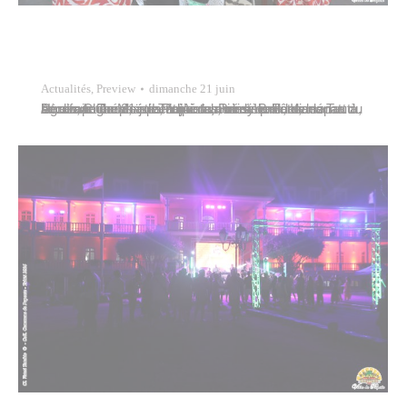
Actualités
,
Preview
dimanche 21 juin
Le dimanche 21 juin, à l’occasion de la Fête des Pères, le Tavana de Papeete, Remy Brillant, accompagné de ses adjoints, Jules Ienfa, Ioana Tautu, Agnès Champs et Leila Auraa, ainsi que des mama du Utuafare Oaoa, a participé à la cérémonie de départ à la retraite de Moïse Tutairi du ministère du diaconat au…