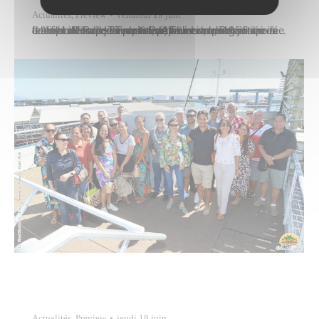
Actualités
,
Preview
vendredi 19 juin
La Ville de Papeete a clôturé, le vendredi 19 juin dernier à l’école Taimoana de Taunoa, la 5e édition du festival du livre jeunesse Partir en Livre, organisée cette année au sein de trois établissements scolaires des quartiers de la capitale. Après une première soirée à l’école Pina’i de Tipaerui, puis une seconde étape à…
Actualités
,
Preview
jeudi 18 juin